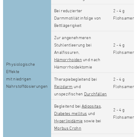
Bei reduzierter
2 - 4 g
Darmmotiliät infolge von
Flohsamens
Bettlägerigkeit
Zur angenehmeren
Stuhlentleerung bei
2 - 4 g
Analfissuren,
Flohsamens
Hämorrhoiden
und nach
Physiologische
Hämorrhoidektomie
Effekte
mit niedrigen
Therapiebegleitend bei
2 - 4 g
Nährstoffdosierungen
Reizdarm
und
Flohsamens
unspezifischen
Durchfällen
Begleitend bei
Adipositas
,
2 - 4 g
Diabetes mellitus
und
Flohsamens
Hyperlipidämie
sowie bei
Morbus Crohn