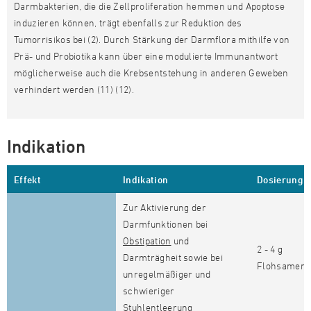
Darmbakterien, die die Zellproliferation hemmen und Apoptose
induzieren können, trägt ebenfalls zur Reduktion des
Tumorrisikos bei (2). Durch Stärkung der Darmflora mithilfe von
Prä- und Probiotika kann über eine modulierte Immunantwort
möglicherweise auch die Krebsentstehung in anderen Geweben
verhindert werden (11) (12).
Indikation
Effekt
Indikation
Dosierung
Zur Aktivierung der
Darmfunktionen bei
Obstipation
und
2 - 4 g
Darmträgheit sowie bei
Flohsamens
unregelmäßiger und
schwieriger
Stuhlentleerung