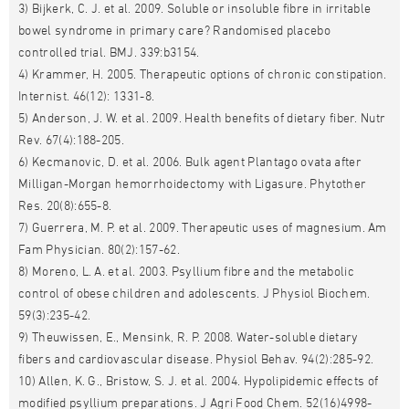
3) Bijkerk, C. J. et al. 2009. Soluble or insoluble fibre in irritable
bowel syndrome in primary care? Randomised placebo
controlled trial. BMJ. 339:b3154.
4) Krammer, H. 2005. Therapeutic options of chronic constipation.
Internist. 46(12): 1331-8.
5) Anderson, J. W. et al. 2009. Health benefits of dietary fiber. Nutr
Rev. 67(4):188-205.
6) Kecmanovic, D. et al. 2006. Bulk agent Plantago ovata after
Milligan-Morgan hemorrhoidectomy with Ligasure. Phytother
Res. 20(8):655-8.
7) Guerrera, M. P. et al. 2009. Therapeutic uses of magnesium. Am
Fam Physician. 80(2):157-62.
8) Moreno, L. A. et al. 2003. Psyllium fibre and the metabolic
control of obese children and adolescents. J Physiol Biochem.
59(3):235-42.
9) Theuwissen, E., Mensink, R. P. 2008. Water-soluble dietary
fibers and cardiovascular disease. Physiol Behav. 94(2):285-92.
10) Allen, K. G., Bristow, S. J. et al. 2004. Hypolipidemic effects of
modified psyllium preparations. J Agri Food Chem. 52(16)4998-