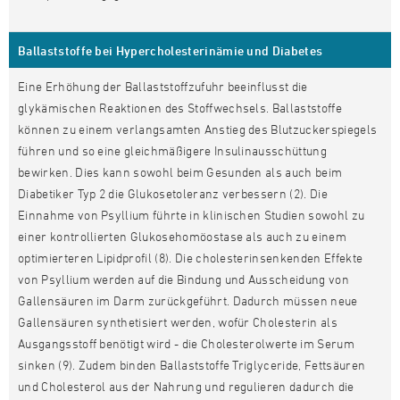
Ballaststoffe bei Hypercholesterinämie und Diabetes
Eine Erhöhung der Ballaststoffzufuhr beeinflusst die
glykämischen Reaktionen des Stoffwechsels. Ballaststoffe
können zu einem verlangsamten Anstieg des Blutzuckerspiegels
führen und so eine gleichmäßigere Insulinausschüttung
bewirken. Dies kann sowohl beim Gesunden als auch beim
Diabetiker Typ 2 die Glukosetoleranz verbessern (2). Die
Einnahme von Psyllium führte in klinischen Studien sowohl zu
einer kontrollierten Glukosehomöostase als auch zu einem
optimierteren Lipidprofil (8). Die cholesterinsenkenden Effekte
von Psyllium werden auf die Bindung und Ausscheidung von
Gallensäuren im Darm zurückgeführt. Dadurch müssen neue
Gallensäuren synthetisiert werden, wofür Cholesterin als
Ausgangsstoff benötigt wird - die Cholesterolwerte im Serum
sinken (9). Zudem binden Ballaststoffe Triglyceride, Fettsäuren
und Cholesterol aus der Nahrung und regulieren dadurch die