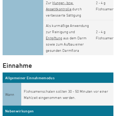
Zur
Hunger- bzw.
2 - 4 g
Appetitkontrolle
durch
Flohsamens
verbesserte Sättigung
Als kurmäßige Anwendung
zur Reinigung und
2 - 4 g
Entgiftung
aus dem Darm
Flohsamens
sowie zum Aufbau einer
gesunden Darmflora
Einnahme
Allgemeiner Einnahmemodus
Flohsamenschalen sollten 30 - 50 Minuten vor einer
Wann
Mahlzeit eingenommen werden.
Nebenwirkungen