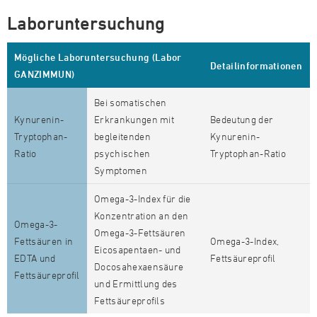
Laboruntersuchung
Mögliche Laboruntersuchung (Labor
Detailinformationen
GANZIMMUN)
Bei somatischen
Kynurenin-
Erkrankungen mit
Bedeutung der
Tryptophan-
begleitenden
Kynurenin-
Ratio
psychischen
Tryptophan-Ratio
Symptomen
Omega-3-Index für die
Konzentration an den
Omega-3-
Omega-3-Fettsäuren
Fettsäuren in
Omega-3-Index,
Eicosapentaen- und
EDTA und
Fettsäureprofil
Docosahexaensäure
Fettsäureprofil
und Ermittlung des
Fettsäureprofils