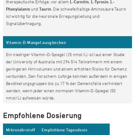
therapeutische Erfolge, vor allem
L-Carnitin
,
L-Tyrosin
,
L-
Phenylalanin
und
Taurin
. Die schwefelhaltige Aminosäure Taurin
ist wichtig für die neuronale Erregungsleitung und
Signalübertragung.
Vitamin-D-Mangel ausgleichen
Ein niedriger Vitamin-D-Spiegel (25 nmol/L) ist laut einer Studie
der University of Australia mit 294 514 Teilnehmern mit einem
geringeren Hirnvolumen und einem erhöhten Risiko für Demenz
verbunden. Den Forschern zufolge könnten außerdem in einigen
Bevölkerungsgruppen bis zu 17 % der Demenzfälle verhindert
werden, wenn jeder einen normalen Vitamin-D-Spiegel (50
nmol/L) aufweisen würde.
Empfohlene Dosierung
Mikronährstoff
Empfohlene Tagesdosis