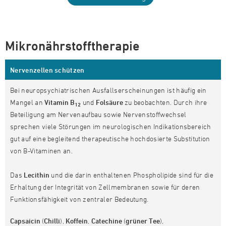
Mikronährstofftherapie
Nervenzellen schützen
Bei neuropsychiatrischen Ausfallserscheinungen ist häufig ein
Mangel an
Vitamin B
und
Folsäure
zu beobachten. Durch ihre
12
Beteiligung am Nervenaufbau sowie Nervenstoffwechsel
sprechen viele Störungen im neurologischen Indikationsbereich
gut auf eine begleitend therapeutische hochdosierte Substitution
von B-Vitaminen an.
Das
Lecithin
und die darin enthaltenen Phospholipide sind für die
Erhaltung der Integrität von Zellmembranen sowie für deren
Funktionsfähigkeit von zentraler Bedeutung.
Capsaicin
(
Chilli
),
Koffein
,
Catechine
(
grüner Tee
),