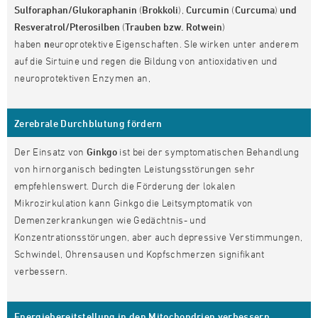
Sulforaphan/Glukoraphanin
(
Brokkoli
),
Curcumin
(
Curcuma
)
und
Resveratrol/Pterosilben
(
Trauben bzw. Rotwein
)
haben
n
europrotektive Eigenschaften. SIe wirken unter anderem
auf die Sirtuine und regen die Bildung von antioxidativen und
neuroprotektiven Enzymen an,
Zerebrale Durchblutung fördern
Der Einsatz von
Ginkgo
ist bei der symptomatischen Behandlung
von hirnorganisch bedingten Leistungsstörungen sehr
empfehlenswert. Durch die Förderung der lokalen
Mikrozirkulation kann Ginkgo die Leitsymptomatik von
Demenzerkrankungen wie Gedächtnis- und
Konzentrationsstörungen, aber auch depressive Verstimmungen,
Schwindel, Ohrensausen und Kopfschmerzen signifikant
verbessern.
Energiebereitstellung in den Mitochondrien verbessern