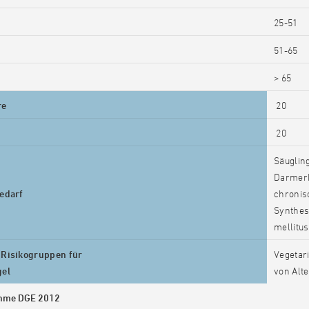
25-51
51-65
> 65
re
20
20
Säuglin
Darmerk
edarf
chronis
Synthes
mellitus
Risikogruppen für
Vegetar
gel
von Alt
ahme DGE 2012