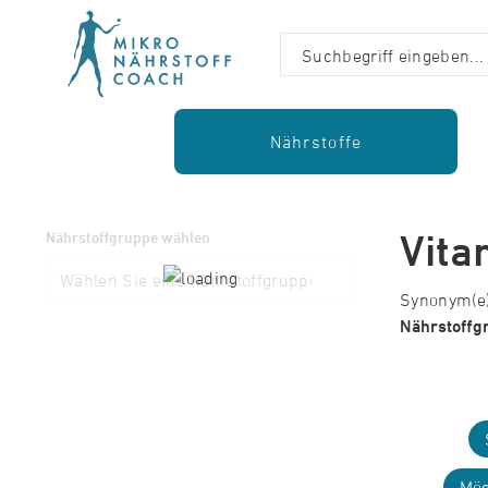
Nährstoffe
Vita
Nährstoffgruppe wählen
Synonym(e):
Nährstoffg
Mög