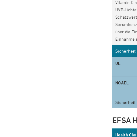
Vitamin D 
UVB-Lichtex
Schätzwert
Serumkonze
über die E
Einnahme e
Sicherheit
UL
NOAEL
Sicherheit
EFSA H
Health Cla