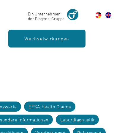
Ein Unternehmen
der Biogena-Gruppe
Wechselwirkungen
enzwerte
EFSA Health Claims
sondere Informationen
Labordiagnostik
teraktionen
Verbindungen
Referenzen