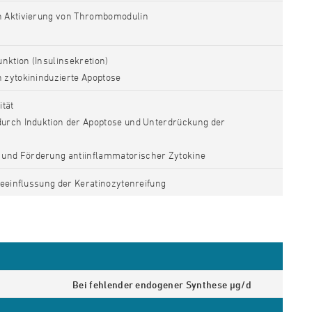
h Aktivierung von Thrombomodulin
nktion (Insulinsekretion)
 zytokininduzierte Apoptose
ität
urch Induktion der Apoptose und Unterdrückung der
nd Förderung antiinflammatorischer Zytokine
Beeinflussung der Keratinozytenreifung
Bei fehlender endogener Synthese µg/d