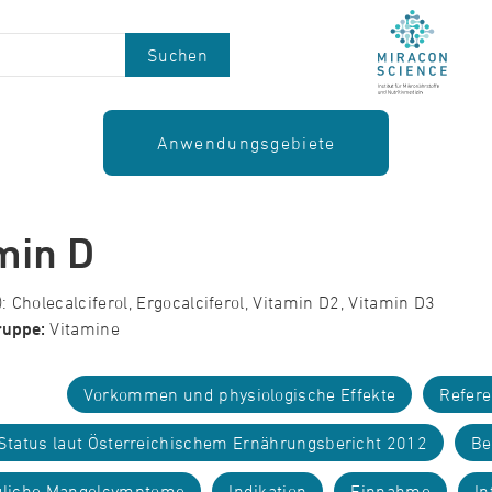
Suchen
Anwendungsgebiete
min D
 Cholecalciferol, Ergocalciferol, Vitamin D2, Vitamin D3
ruppe:
Vitamine
Vorkommen und physiologische Effekte
Refer
Status laut Österreichischem Ernährungsbericht 2012
Be
liche Mangelsymptome
Indikation
Einnahme
In