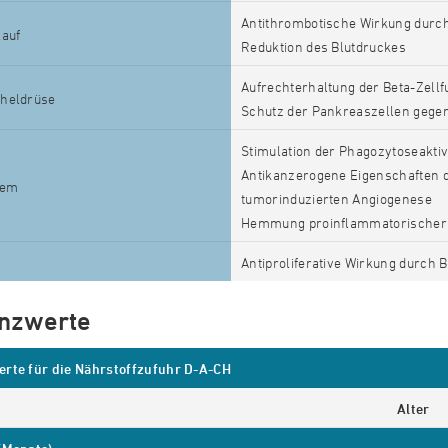
Antithrombotische Wirkung durc
lauf
Reduktion des Blutdruckes
Aufrechterhaltung der Beta-Zellfu
heldrüse
Schutz der Pankreaszellen gegen
Stimulation der Phagozytoseaktiv
Antikanzerogene Eigenschaften d
tem
tumorinduzierten Angiogenese
Hemmung proinflammatorischer u
Antiproliferative Wirkung durch 
nzwerte
rte für die Nährstoffzufuhr D-A-CH
Alter