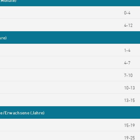
(Monate)
0-4
4-12
hre)
1-4
4-7
7-10
10-13
13-15
he/Erwachsene (Jahre)
15-19
19-25