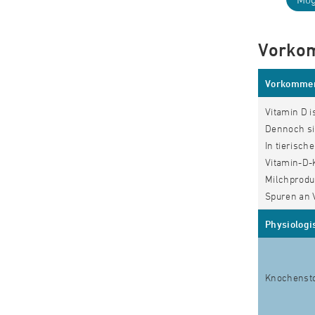
Vorkom
Vorkommen
Vitamin D i
Dennoch sin
In tierisch
Vitamin-D-
Milchproduk
Spuren an 
Physiologi
Knochenst