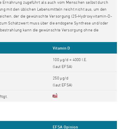
die Ernährung zugeführt als auch vom Menschen selbst durch
ung mit den üblichen Lebensmitteln reicht nicht aus, um den
eichen, der die gewünschte Versorgung (25-Hydroxyvitamin-D-
nz zum Schätzwert muss über die endogene Synthese und/oder
nbestrahlung kann die gewünschte Versorgung ohne die
Vitamin D
100 µg/d = 4000 I.E.
(laut EFSA)
250 µg/d
(laut EFSA)
tigt.
EFSA Opinion