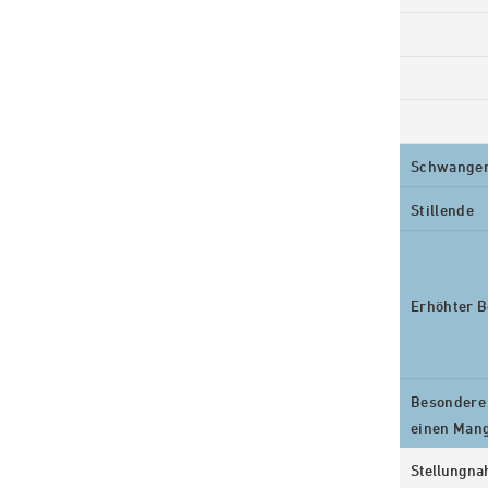
Schwange
Stillende
Erhöhter B
Besondere 
einen Man
Stellungn