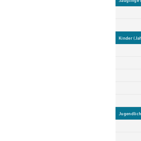
Säuglinge 
Kinder (Ja
Jugendlic