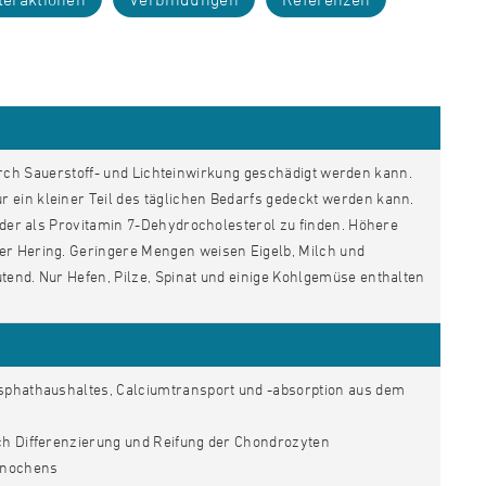
r durch Sauerstoff- und Lichteinwirkung geschädigt werden kann.
 ein kleiner Teil des täglichen Bedarfs gedeckt werden kann.
oder als Provitamin 7-Dehydrocholesterol zu finden. Höhere
er Hering. Geringere Mengen weisen Eigelb, Milch und
tend. Nur Hefen, Pilze, Spinat und einige Kohlgemüse enthalten
sphathaushaltes, Calciumtransport und -absorption aus dem
ch Differenzierung und Reifung der Chondrozyten
 Knochens