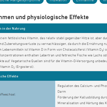
men und physiologische Effekte
 in der Nahrung
st ein fettlösliches Vitamin, das relativ stabil gegenüber Hitze ist, abe
d Zubereitungsverluste zu vernachlässigen, da durch die Ernährung nur
en Lebensmitteln ist Vitamin D in Form von Cholecalciferol (Vitamin D
) 
3
Konzentrationen enthalten Lebertran und fettreiche Fische wie Lachs od
te auf. Vegetarische Quellen sind für die Vitamin-D-Versorgung unbedeu
Vitamin D
(Ergosterol).
2
sche Effekte
Regulation des Calcium- und Pho
Darm
offwechsel
Förderung der Kallusbildung dur
Mineralisation und Härtung des