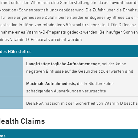
nimmt unter den Vitaminen eine Sonderstellung ein, da es sowohl über 
position (Sonnenbestrahlung) gebildet wird. Die Zufuhr über die Ernähr
 für eine angemessene Zufuhr bei fehlender endogener Synthese zu err
ntration in Höhe von mindestens 50 nmol/l) sicherstellt. Die Differe
innahme eines Vitamin-D-Präparats gedeckt werden. Bei häufiger Sonne
ines Vitamin-D-Präparats erreicht werden.
 des Nährstoffes
Langfristige tägliche Aufnahmemenge,
bei der keine
negativen Einflüsse auf die Gesundheit zu erwarten sind
Maximale Aufnahmedosis,
die in Studien keine
schädigenden Auswirkungen verursachte
Die EFSA hat sich mit der Sicherheit von Vitamin D beschäf
ealth Claims
ims