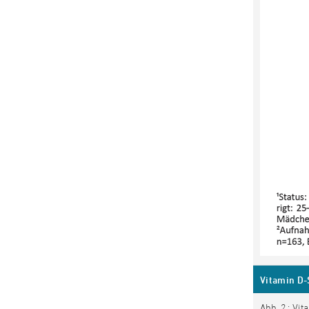
Vitamin D-
Abb. 2.: V