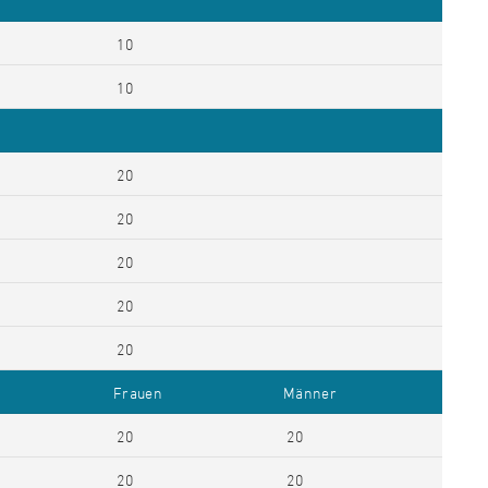
10
10
20
20
20
20
20
Frauen
Männer
20
20
20
20