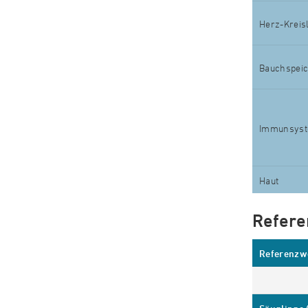
Herz-Kreis
Bauchspeic
Immunsys
Haut
Refere
Referenzwe