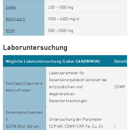
SAMe
200 - 1500 mg
Weihrauch
1000 – 4000 mg/d
MSM
500 - 2500 mg
Laboruntersuchung
Mögliche Laboruntersuchung (Labor GANZIMMUN)
Detailin
Laborparameter für
Gelenkknorpeldestruktionen bei
Cartilage Oligomeric
entzündlichen und
COMP
Matrix Protein
degenerativen
Gelenkerkrankungen
Gelenkbeschwerden
II
Untersuchung der Parameter
(EDTA-Blut, Serum,
CCP-AK, COMP, CRP, Fe, Cu, Zn
/