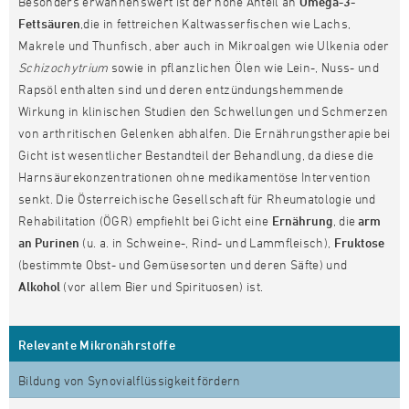
Besonders erwähnenswert ist der hohe Anteil an
Omega-3-
Fettsäuren
,die in fettreichen Kaltwasserfischen wie Lachs,
Makrele und Thunfisch, aber auch in Mikroalgen wie Ulkenia oder
Schizochytrium
sowie in pflanzlichen Ölen wie Lein-, Nuss- und
Rapsöl enthalten sind und deren entzündungshemmende
Wirkung in klinischen Studien den Schwellungen und Schmerzen
von arthritischen Gelenken abhalfen. Die Ernährungstherapie bei
Gicht ist wesentlicher Bestandteil der Behandlung, da diese die
Harnsäurekonzentrationen ohne medikamentöse Intervention
senkt. Die Österreichische Gesellschaft für Rheumatologie und
Rehabilitation (ÖGR) empfiehlt bei Gicht eine
Ernährung
, die
arm
an Purinen
(u. a. in Schweine-, Rind- und Lammfleisch),
Fruktose
(bestimmte Obst- und Gemüsesorten und deren Säfte) und
Alkohol
(vor allem Bier und Spirituosen) ist.
Relevante Mikronährstoffe
Bildung von Synovialflüssigkeit fördern