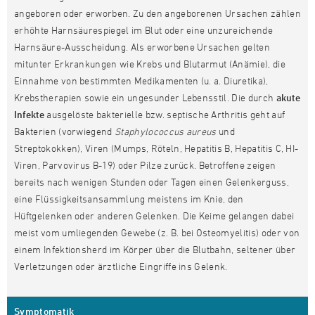
angeboren oder erworben. Zu den angeborenen Ursachen zählen
erhöhte Harnsäurespiegel im Blut oder eine unzureichende
Harnsäure-Ausscheidung. Als erworbene Ursachen gelten
mitunter Erkrankungen wie Krebs und Blutarmut (Anämie), die
Einnahme von bestimmten Medikamenten (u. a. Diuretika),
Krebstherapien sowie ein ungesunder Lebensstil. Die durch
akute
Infekte
ausgelöste bakterielle bzw. septische Arthritis geht auf
Bakterien (vorwiegend
Staphylococcus aureus
und
Streptokokken), Viren (Mumps, Röteln, Hepatitis B, Hepatitis C, HI-
Viren, Parvovirus B-19) oder Pilze zurück. Betroffene zeigen
bereits nach wenigen Stunden oder Tagen einen Gelenkerguss,
eine Flüssigkeitsansammlung meistens im Knie, den
Hüftgelenken oder anderen Gelenken. Die Keime gelangen dabei
meist vom umliegenden Gewebe (z. B. bei Osteomyelitis) oder von
einem Infektionsherd im Körper über die Blutbahn, seltener über
Verletzungen oder ärztliche Eingriffe ins Gelenk.
Symptomatik