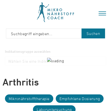
Suchen
Indikationsgruppe auswählen
Arthritis
Mikronährstofftherapie
Empfohlene Dosierung
Laboruntersuchung