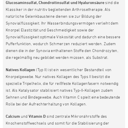
Glucosaminsulfat, Chondroitinsulfat und Hyaluronsäure
sind die
Klassiker in der nutritiv begleitenden Arthrosetherapie. Als
natürliche Gelenkbausteine dienen sie zur Bildung der
Synovialflüssigkeit. Ihr Wasserbindungsvermögen verleiht dem
Knorpel Elastizität und Geschmeidigkeit sowie der
Synovialflüssigkeit optimale Viskosität und dadurch eine bessere
Pufferfunktion, wodurch Schmerzen reduziert werden. Zudem
dienen die in der Synovia enthaltenen Stoffe den Chondrozyten,
die regelmäßig neu gebildet werden müssen, als Substrat.
Natives Kollagen
(Typ II) ist ein wesentlicher Bestandteil von
Knorpelgewebe. Nur natives Kollagen des Typs II besitzt die
spezielle Tripelhelix, die für reißfeste Kollagenfasern notwendig
ist. Als Katalysator stabilisiert natives Typ-II-Kollagen zudem
Sehnen und Bindegewebe. Auch Vitamin C spielt eine bedeutende
Rolle bei der Aufrechterhaltung von Kollagen.
Calcium
und
Vitamin D
sind zentrale Mikronährstoffe des
Knochenstoffwechsels und somit für die Stabilisierung der