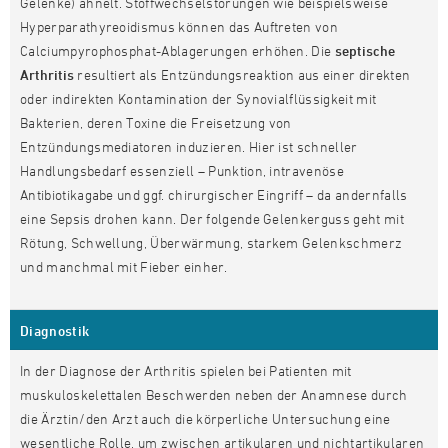
Gelenke) ähnelt. Stoffwechselstörungen wie beispielsweise
Hyperparathyreoidismus können das Auftreten von
Calciumpyrophosphat-Ablagerungen erhöhen. Die
septische
Arthritis
resultiert als Entzündungsreaktion aus einer direkten
oder indirekten Kontamination der Synovialflüssigkeit mit
Bakterien, deren Toxine die Freisetzung von
Entzündungsmediatoren induzieren. Hier ist schneller
Handlungsbedarf essenziell – Punktion, intravenöse
Antibiotikagabe und ggf. chirurgischer Eingriff – da andernfalls
eine Sepsis drohen kann. Der folgende Gelenkerguss geht mit
Rötung, Schwellung, Überwärmung, starkem Gelenkschmerz
und manchmal mit Fieber einher.
Diagnostik
In der Diagnose der Arthritis spielen bei Patienten mit
muskuloskelettalen Beschwerden neben der Anamnese durch
die Ärztin/den Arzt auch die körperliche Untersuchung eine
wesentliche Rolle, um zwischen artikularen und nichtartikularen