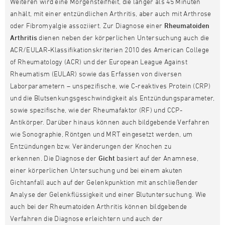
Weiteren wird eine Morgensteifheit, die länger als 45 Minuten
anhält, mit einer entzündlichen Arthritis, aber auch mit Arthrose
oder Fibromyalgie assoziiert. Zur Diagnose einer
Rheumatoiden
Arthritis
dienen neben der körperlichen Untersuchung auch die
ACR/EULAR-Klassifikationskriterien 2010 des American College
of Rheumatology (ACR) und der European League Against
Rheumatism (EULAR) sowie das Erfassen von diversen
Laborparametern – unspezifische, wie C-reaktives Protein (CRP)
und die Blutsenkungsgeschwindigkeit als Entzündungsparameter,
sowie spezifische, wie der Rheumafaktor (RF) und CCP-
Antikörper. Darüber hinaus können auch bildgebende Verfahren
wie Sonographie, Röntgen und MRT eingesetzt werden, um
Entzündungen bzw. Veränderungen der Knochen zu
erkennen. Die Diagnose der
Gicht
basiert auf der Anamnese,
einer körperlichen Untersuchung und bei einem akuten
Gichtanfall auch auf der Gelenkpunktion mit anschließender
Analyse der Gelenkflüssigkeit und einer Blutuntersuchung. Wie
auch bei der Rheumatoiden Arthritis können bildgebende
Verfahren die Diagnose erleichtern und auch der