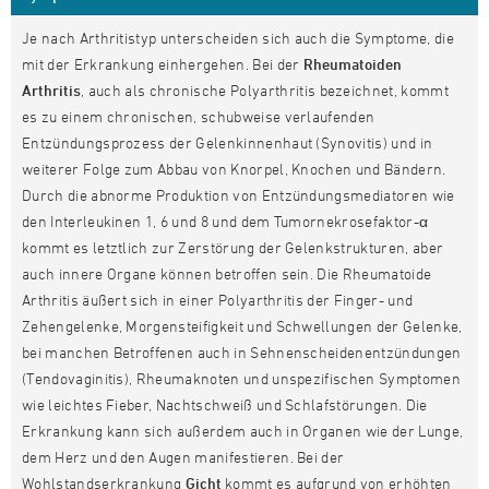
Je nach Arthritistyp unterscheiden sich auch die Symptome, die
mit der Erkrankung einhergehen. Bei der
Rheumatoiden
Arthritis
, auch als chronische Polyarthritis bezeichnet, kommt
es zu einem chronischen, schubweise verlaufenden
Entzündungsprozess der Gelenkinnenhaut (Synovitis) und in
weiterer Folge zum Abbau von Knorpel, Knochen und Bändern.
Durch die abnorme Produktion von Entzündungsmediatoren wie
den Interleukinen 1, 6 und 8 und dem Tumornekrosefaktor-α
kommt es letztlich zur Zerstörung der Gelenkstrukturen, aber
auch innere Organe können betroffen sein. Die Rheumatoide
Arthritis äußert sich in einer Polyarthritis der Finger- und
Zehengelenke, Morgensteifigkeit und Schwellungen der Gelenke,
bei manchen Betroffenen auch in Sehnenscheidenentzündungen
(Tendovaginitis), Rheumaknoten und unspezifischen Symptomen
wie leichtes Fieber, Nachtschweiß und Schlafstörungen. Die
Erkrankung kann sich außerdem auch in Organen wie der Lunge,
dem Herz und den Augen manifestieren. Bei der
Wohlstandserkrankung
Gicht
kommt es aufgrund von erhöhten