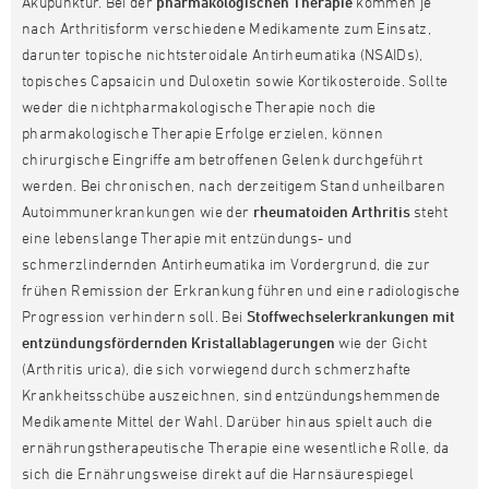
Akupunktur. Bei der
pharmakologischen Therapie
kommen je
nach Arthritisform verschiedene Medikamente zum Einsatz,
darunter topische nichtsteroidale Antirheumatika (NSAIDs),
topisches Capsaicin und Duloxetin sowie Kortikosteroide. Sollte
weder die nichtpharmakologische Therapie noch die
pharmakologische Therapie Erfolge erzielen, können
chirurgische Eingriffe am betroffenen Gelenk durchgeführt
werden. Bei chronischen, nach derzeitigem Stand unheilbaren
Autoimmunerkrankungen wie der
rheumatoiden Arthritis
steht
eine lebenslange Therapie mit entzündungs- und
schmerzlindernden Antirheumatika im Vordergrund, die zur
frühen Remission der Erkrankung führen und eine radiologische
Progression verhindern soll. Bei
Stoffwechselerkrankungen mit
entzündungsfördernden Kristallablagerungen
wie der Gicht
(Arthritis urica), die sich vorwiegend durch schmerzhafte
Krankheitsschübe auszeichnen, sind entzündungshemmende
Medikamente Mittel der Wahl. Darüber hinaus spielt auch die
ernährungstherapeutische Therapie eine wesentliche Rolle, da
sich die Ernährungsweise direkt auf die Harnsäurespiegel