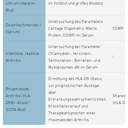
Lithium-Heparin-
im Vollblut und großes Blutbild
Blut)
Untersuchung des Parameters
Gelenkschmerzen I
Cartiage Oligometric Matrix
COMP
(Serum)
Protein (COMP) im Serum
Untersuchung der Parameter
Infektiöse, reaktive
Chlamydien-, Yersinien-,
/
Arthritis
Salmonellen-, Borrelien- und
Mykoplasmen-AK im Serum
Ermittlung des HLA-DR-Status
zur prognostischen Aussage
Rhuematoide
über
Arthritis (HLA-
Shared E
Erkrankungswahrscheinlichkeit,
DRB1-Allele)*
(HLA-DR 
Krankheitsverlauf und
(EDTA-Blut)
Therapieansprechen einer
rheumatoiden Arthritis