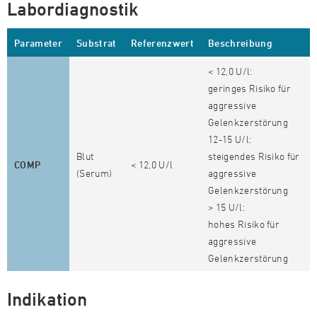
Labordiagnostik
Parameter
Substrat
Referenzwert
Beschreibung
< 12,0 U/l:
geringes Risiko für
aggressive
Gelenkzerstörung
12-15 U/l:
Blut
steigendes Risiko für
COMP
< 12,0 U/l
(Serum)
aggressive
Gelenkzerstörung
> 15 U/l:
hohes Risiko für
aggressive
Gelenkzerstörung
Indikation