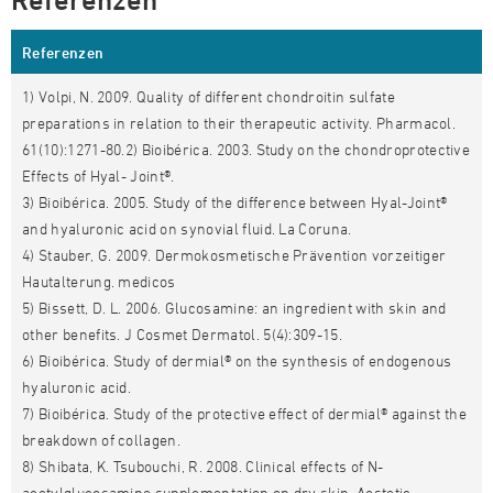
Referenzen
Referenzen
1) Volpi, N. 2009. Quality of different chondroitin sulfate
preparations in relation to their therapeutic activity. Pharmacol.
61(10):1271-80.
2) Bioibérica. 2003. Study on the chondroprotective
Effects of Hyal- Joint®.
3) Bioibérica. 2005. Study of the difference between Hyal-Joint®
and hyaluronic acid on synovial fluid. La Coruna.
4) Stauber, G. 2009. Dermokosmetische Prävention vorzeitiger
Hautalterung. medicos
5) Bissett, D. L. 2006. Glucosamine: an ingredient with skin and
other benefits. J Cosmet Dermatol. 5(4):309-15.
6) Bioibérica. Study of dermial® on the synthesis of endogenous
hyaluronic acid.
7) Bioibérica. Study of the protective effect of dermial® against the
breakdown of collagen.
8) Shibata, K. Tsubouchi, R. 2008. Clinical effects of N-
acetylglucosamine supplementation on dry skin. Aestetic