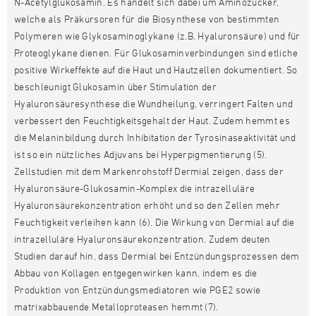
N-Acetylglukosamin. Es handelt sich dabei um Aminozucker,
welche als Präkursoren für die Biosynthese von bestimmten
Polymeren wie Glykosaminoglykane (z.B. Hyaluronsäure) und für
Proteoglykane dienen. Für Glukosaminverbindungen sind etliche
positive Wirkeffekte auf die Haut und Hautzellen dokumentiert. So
beschleunigt Glukosamin über Stimulation der
Hyaluronsäuresynthese die Wundheilung, verringert Falten und
verbessert den Feuchtigkeitsgehalt der Haut. Zudem hemmt es
die Melaninbildung durch Inhibitation der Tyrosinaseaktivität und
ist so ein nützliches Adjuvans bei Hyperpigmentierung (5).
Zellstudien mit dem Markenrohstoff Dermial
zeigen, dass der
Hyaluronsäure-Glukosamin-Komplex die intrazelluläre
Hyaluronsäurekonzentration erhöht und so den Zellen mehr
Feuchtigkeit verleihen kann (6). Die Wirkung von Dermial
auf die
intrazelluläre Hyaluronsäurekonzentration. Zudem deuten
Studien darauf hin, dass Dermial
bei Entzündungsprozessen dem
Abbau von Kollagen entgegenwirken kann, indem es die
Produktion von Entzündungsmediatoren wie PGE2 sowie
matrixabbauende Metalloproteasen hemmt (7).