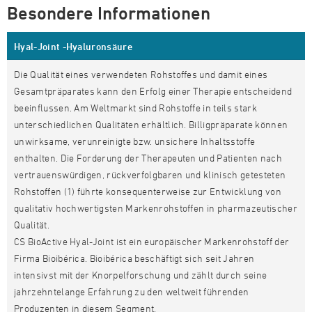
Besondere Informationen
Hyal-Joint
-Hyaluronsäure
Die Qualität eines verwendeten Rohstoffes und damit eines
Gesamtpräparates kann den Erfolg einer Therapie entscheidend
beeinflussen. Am Weltmarkt sind Rohstoffe in teils stark
unterschiedlichen Qualitäten erhältlich. Billigpräparate können
unwirksame, verunreinigte bzw. unsichere Inhaltsstoffe
enthalten. Die Forderung der Therapeuten und Patienten nach
vertrauenswürdigen, rückverfolgbaren und klinisch getesteten
Rohstoffen (1) führte konsequenterweise zur Entwicklung von
qualitativ hochwertigsten Markenrohstoffen in pharmazeutischer
Qualität.
CS BioActive
Hyal-Joint ist ein europäischer Markenrohstoff der
Firma Bioibérica. Bioibérica beschäftigt sich seit Jahren
intensivst mit der Knorpelforschung und zählt durch seine
jahrzehntelange Erfahrung zu den weltweit führenden
Produzenten in diesem Segment.