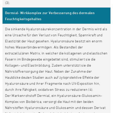
(3).
Dermial- Wirkkomplex zur Verbesserung des dermalen
Feuchtigkeitsgehaltes
Die sinkende Hyaluronsäurekonzentration in der Dermis wird als
eine Ursache für den Verlust von Feuchtigkeit, Spannkraft und
Elastizität der Haut gesehen. Hyaluronsäure besitzt ein enorm
hohes Wasserbindevermögen. Als Bestandteil der
extrazellulären Matrix, in welcher die kollagenen und elastischen
Fasern im Bindegewebe eingebettet sind, stimuliert sie die
Kollagen- und Elastinbildung. Zudem unterstützt sie die
Nährstoffversorgung der Haut. Neben der Zunahme der
Hautdicke deuten Studien auch auf zytoprotektive Effekte der
Hyaluronsäure und ihrer Fragmente nach UV-Exposition hin,
durch ihre Fähigkeit, oxidativen Stress zu reduzieren (4).
Der Markenrohstoff Dermial, ein Hyaluronsäure-Glukosamin-
Komplex von Bioibérica, versorgt die Haut mit den beiden
Nährstoffen Hyaluronsäure und Glukosamin und dessen Derivat