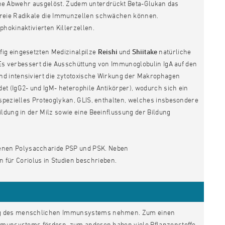
ische Abwehr ausgelöst. Zudem unterdrückt Beta-Glukan das
 freie Radikale die Immunzellen schwächen können.
hokinaktivierten Killerzellen.
ig eingesetzten Medizinalpilze
Reishi
und
Shiitake
natürliche
. Es verbessert die Ausschüttung von Immunoglobulin IgA auf den
nd intensiviert die zytotoxische Wirkung der Makrophagen
t (IgG2- und IgM- heterophile Antikörper), wodurch sich ein
 spezielles Proteoglykan, GLIS, enthalten, welches insbesondere
ldung in der Milz sowie eine Beeinflussung der Bildung
ndenen Polysaccharide PSP und PSK. Neben
ür Coriolus in Studien beschrieben.
tung des menschlichen Immunsystems nehmen. Zum einen
 Immunsystems fördern, zum anderen haben viele Pflanzenstoffe