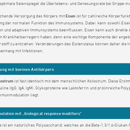
 optimale Selenspiegel die Überlebens- und Genesungsrate bei Grippe-i
ichende Versorgung des Körpers mit
Eisen
ist für zahlreiche Körperfunkt
ung der normalen Funktion des Immunsystems. Dabei kann sowohl Eisen
n und adaptiven Immunsystems beeinflussen. Eisen kann auch direkte 
en Krankheitserregern haben, denn eine wichtige Komponente der angeb
stoff zu entziehen. Veränderungen des Eistenstatus können daher die I
nhang mit Infektionen.
ung mit bovinen Antikörpern
lostrum
ist fast identisch mit dem menschlichen Kolostrum. Diese Erstmi
ine (IgG, IgA, IgM), Glykoproteine wie Laktoferrin und prolinreiche Pol
mmunmodulation liegt.
lation mit „biological response modifiers"
n
ist ein natürliches Polysaccharid, welches an die Beta-1,3/1,6-Gluka