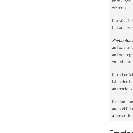
Immunsyste
werden.
Die südafr
Einsatz in 
Phyllantus
antibakteri
antipathoge
von phenol
Der ebenfal
ist in der 
antioxidati
Bei den im
auch 6000-
Astaxanthin