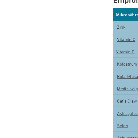
Empfoh
Mikronährs
Zink
Vitamin C
Vitamin D
K
o
lostrum
Beta-Gluk
Medizinalp
Cat's Claw
Astragalus
Selen
Ashwagan