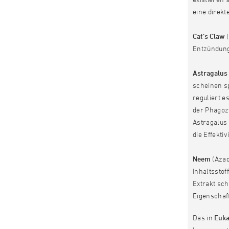
eine direkt
Cat’s Claw
(
Entzündung
Astragalu
scheinen s
reguliert 
der Phagozy
Astragalus
die Effekti
Neem
(Azad
Inhaltsstof
Extrakt sch
Eigenschaft
Das in
Euka