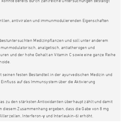
konnte bereits durch zahlreiche Untersuchungen bestätigt
terillen, antiviralen und immunmodulierenden Eigenschaften
.
r bestuntersuchten Medizinpflanzen und soll unter anderem
h, immunmodulatorisch, analgetisch, antiatherogen und
äuren und der hohe Gehalt an Vitamin C sowie eine ganze Reihe
noide.
at seinen festen Bestandteil in der ayurvedischen Medizin und
t Einfluss auf das Immunsystem über die Aktivierung
as zu den stärksten Antioxidantien überhaupt zählt und damit
at in diesem Zusammenhang ergeben, dass die Gabe von 8 mg
Killerzellen, Interferon-γ und Interleukin-6) erhöht.