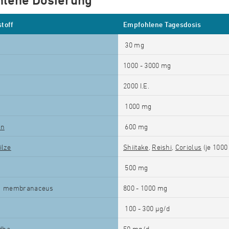
lene Dosierung
toff
Empfohlene Tagesdosis
30 mg
1000 - 3000
mg
2000 I.E.
1000 mg
an
600 mg
ilze
Shiitake
,
Reishi
,
Coriolus
(je
1000 
500 mg
membranaceus
800 - 1000
mg
100 - 300 µg/d
dha
50 mg/d