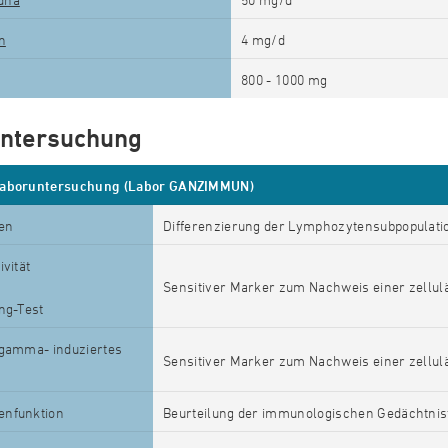
n
4 mg/d
800 - 1000
mg
ntersuchung
Laboruntersuchung (Labor GANZIMMUN)
en
Differenzierung der Lymphozytensubpopulati
ivität
Sensitiver Marker zum Nachweis einer zellu
ng-Test
-gamma- induziertes
Sensitiver Marker zum Nachweis einer zellu
enfunktion
Beurteilung der immunologischen Gedächtnis