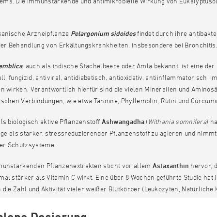
ms. Die immunstärkende und antimikrobielle Wirkung von Eukalyptusöl 
ikanische Arzneipflanze
Pelargonium sidoides
findet durch ihre antibak
der Behandlung von Erkältungskrankheiten, insbesondere bei Bronchitis
 emblica
,
auch als indische Stachelbeere oder Amla bekannt, ist eine de
ell, fungizid, antiviral, antidiabetisch, antioxidativ, antiinflammatorisc
n wirken. Verantwortlich hierfür sind die vielen Mineralien und Aminos
ischen Verbindungen, wie etwa Tannine, Phyllemblin, Rutin und Curcumi
ls biologisch aktive Pflanzenstoff
Ashwangadha
(
Withania somnifera
) h
Lage als starker, stressreduzierender Pflanzenstoff zu agieren und nimm
ver Schutzsysteme.
munstärkenden Pflanzenextrakten sticht vor allem
Astaxanthin
hervor, d
mal stärker als Vitamin C wirkt. Eine über 8 Wochen geführte Studie h
 die Zahl und Aktivität vieler weißer Blutkörper (Leukozyten, Natürliche 