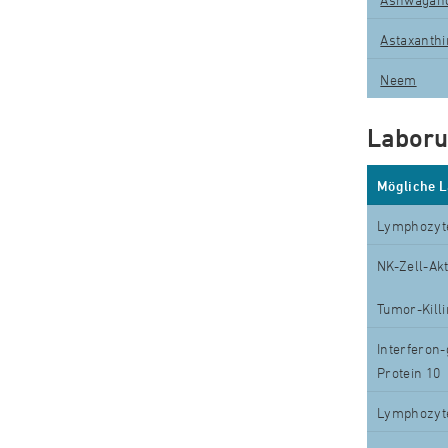
Astaxanthi
Neem
Laboru
Mögliche 
Lymphozyt
NK-Zell-Akt
Tumor-Killi
Interferon
Protein 10
Lymphozyt