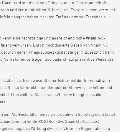
die Dauer und Intensität von Erkrankungen. Eine mangelhafte
zyten und der natürlichen Killerzellen. Es wird zudem vermutet,
Infektionsgeschehen direkten Einfluss nimmt (Tagesdosis
n kann eine rechtzeitige und ausreichend hohe
Vitamin-C
-
ifikant verkürzen. Durch hochdosierte Gaben von Vitamin C
d dadurch deren Phagozytoseaktivität steigern. Zusätzlich kann
d Nährstoffen beitragen und dadurch auf präventive Weise das
, ist aber auch ein wesentlicher Faktor bei der Immunabwehr.
das Risiko für Infektionen der oberen Atemwege erhöhen und
zt. Eine weitere Studie hat außerdem belegt, dass die
ert.
ein. Als Bestandteil eines antioxidativem Schutzsystem bietet
verbundenen erhöhte ROS (Reaktive Sauerstoffspezies)-
ngel die negative Wirkung diverser Viren, im Gegensatz dazu