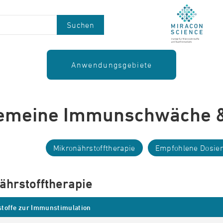
Suchen
Anwendungsgebiete
emeine Immunschwäche & 
Mikronährstofftherapie
Empfohlene Dosie
ährstofftherapie
toffe zur Immunstimulation