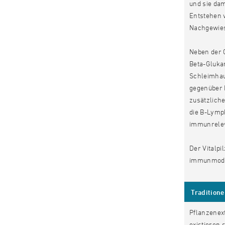
und sie dam
Entstehen 
Nachgewiese
Neben der 
Beta-Glukan
Schleimhau
gegenüber B
zusätzliche
die B-Lymph
immunrelev
Der Vitalpi
immunmodul
Traditione
Pflanzenex
existieren