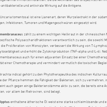
e antibakterielle und antivirale Wirkung auf die Antigene.
Uncaria tomentosa) ist eine Lianenart, deren Wurzelextrakt in der süda
en, Infektionen, Tumoren und Magengeschwüren eingesetzt wird.
s membranaceu
s zählt zu einem wichtigen Heilkraut in der chinesische
pezifische Polysaccharidfraktionen verantwortlich zu sein, die sowohl
es die Proliferation von Monozyten, verbessert die Wirkung von T-Lymph
tosetätigkeit und erhöht die Zytokinproduktion (TNF-alpha und IL-6). N
 membanaceus auch für einen adjuvanten Einsatz bei einer Chemotherapi
vität einer Chemotherapie und vermindert vermutlich die toxischen Begl
irachta indica) gehört zu den Phytotherapeutika des indischen Kulturra
fe der Pflanze hemmen die Fähigkeit der Bakterien, sich zu vermehren,
eint auch gegen einige Bakterienstämme aktiv zu sein, die bereits eine A
en, vor allem bei Retroviren, sind belegt.
lyptus
enthaltene ätherische Öl weist eine starke schleimlösende und