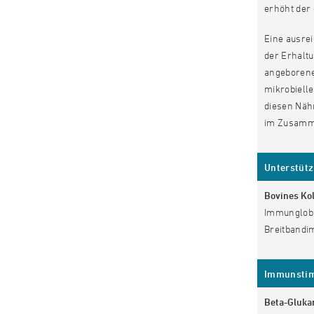
erhöht der
Eine ausre
der Erhalt
angeborene
mikrobiell
diesen Nähr
im Zusamme
Unterstütz
Bovines Ko
Immunglobul
Breitbandi
Immunstimu
Beta-Gluka