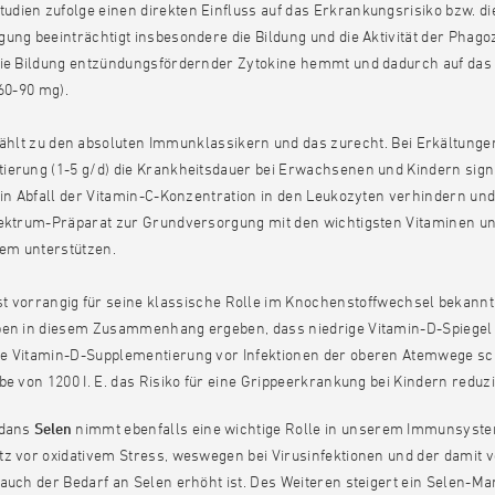
tudien zufolge einen direkten Einfluss auf das Erkrankungsrisiko bzw. 
ung beeinträchtigt insbesondere die Bildung und die Aktivität der Phago
die Bildung entzündungsfördernder Zytokine hemmt und dadurch auf das 
 60-90 mg).
ählt zu den absoluten Immunklassikern und das zurecht. Bei Erkältunge
ierung (1-5 g/d) die Krankheitsdauer bei Erwachsenen und Kindern sign
ein Abfall der Vitamin-C-Konzentration in den Leukozyten verhindern un
pektrum-Präparat zur Grundversorgung mit den wichtigsten Vitaminen un
em unterstützen.
st vorrangig für seine klassische Rolle im Knochenstoffwechsel bekannt
ben in diesem Zusammenhang ergeben, dass niedrige Vitamin-D-Spiegel 
e Vitamin-D-Supplementierung vor Infektionen der oberen Atemwege schüt
be von 1200 I. E. das Risiko für eine Grippeerkrankung bei Kindern reduzi
idans
Selen
nimmt ebenfalls eine wichtige Rolle in unserem Immunsystem 
tz vor oxidativem Stress, weswegen bei Virusinfektionen und der damit 
auch der Bedarf an Selen erhöht ist. Des Weiteren steigert ein Selen-Ma