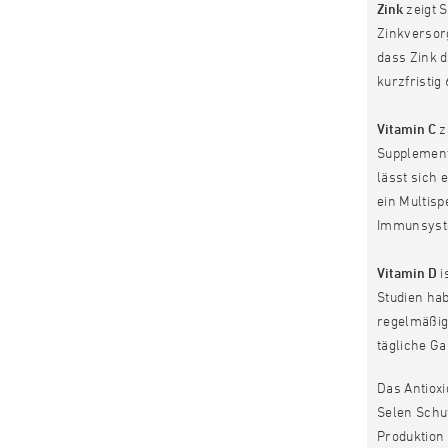
Zink
zeigt S
Zinkversorg
dass Zink 
kurzfristig
Vitamin C
z
Supplement
lässt sich 
ein Multis
Immunsyst
Vitamin D
i
Studien ha
regelmäßig
tägliche Ga
Das Antiox
Selen Schu
Produktion 