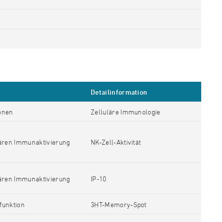
Detailinformation
onen
Zelluläre Immunologie
lären Immunaktivierung
NK-Zell-Aktivität
lären Immunaktivierung
IP-10
funktion
3HT-Memory-Spot