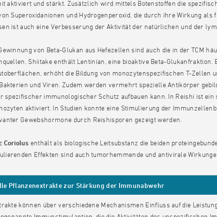
it aktiviert und stärkt. Zusätzlich wird mittels Botenstoffen die spezif
von Superoxidanionen und Hydrogenperoxid, die durch ihre Wirkung als
n ist auch eine Verbesserung der Aktivität der natürlichen und der lymp
Gewinnung von Beta-Glukan aus Hefezellen sind auch die in der TCM häuf
quellen. Shiitake enthält Lentinian, eine bioaktive Beta-Glukanfraktion
toberflächen, erhöht die Bildung von monozytenspezifischen T-Zellen u
akterien und Viren. Zudem werden vermehrt spezielle Antikörper gebilde
r spezifischer immunologischer Schutz aufbauen kann. In Reishi ist ein
ozyten aktiviert. In Studien konnte eine Stimulierung der Immunzellenbi
anter Gewebshormone durch Reishisporen gezeigt werden.
lz
Coriolus
enthält als biologische Leitsubstanz die beiden proteingebu
ierenden Effekten sind auch tumorhemmende und antivirale Wirkungen f
lle Pflanzenextrakte zur Stärkung der Immunabwehr
trakte können über verschiedene Mechanismen Einfluss auf die Leis
 sogenannte Immunstimulantien, die die Aktivitäten des unspezifischen