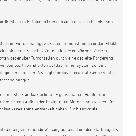
merikanischen Kräuterheilkunde traditionell bei chronischen
n Medizin. Für die nachgewiesenen immunstimulierenden Effekte
 Makrophagen als auch B-Zellen aktivieren können. Zudem
ozyten gegenüber Tumorzellen durch eine gezielte Förderung
eben den positiven Effekten auf das Immunsystem scheint
e geeignet zu sein. Als begleitendes Therapeutikum erhöht es
eiterscheinungen.
ums mit stark antibakteriellen Eigenschaften. Bestimmte
 indem sie den Aufbau der bakteriellen Membranen stören. Der
ntibiotikaresistenz entwickelt haben. Auch antivirale
 entzündungshemmende Wirkung auf und dient der Stärkung des