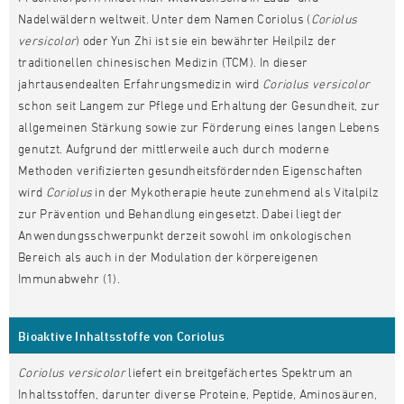
Nadelwäldern weltweit. Unter dem Namen Coriolus (
Coriolus
versicolor
) oder Yun Zhi ist sie ein bewährter Heilpilz der
traditionellen chinesischen Medizin (TCM). In dieser
jahrtausendealten Erfahrungsmedizin wird
Coriolus versicolor
schon seit Langem zur Pflege und Erhaltung der Gesundheit, zur
allgemeinen Stärkung sowie zur Förderung eines langen Lebens
genutzt. Aufgrund der mittlerweile auch durch moderne
Methoden verifizierten gesundheitsfördernden Eigenschaften
wird
Coriolus
in der Mykotherapie heute zunehmend als Vitalpilz
zur Prävention und Behandlung eingesetzt. Dabei liegt der
Anwendungsschwerpunkt derzeit sowohl im onkologischen
Bereich als auch in der Modulation der körpereigenen
Immunabwehr (1).
Bioaktive Inhaltsstoffe von Coriolus
Coriolus versicolor
liefert ein breitgefächertes Spektrum an
Inhaltsstoffen, darunter diverse Proteine, Peptide, Aminosäuren,