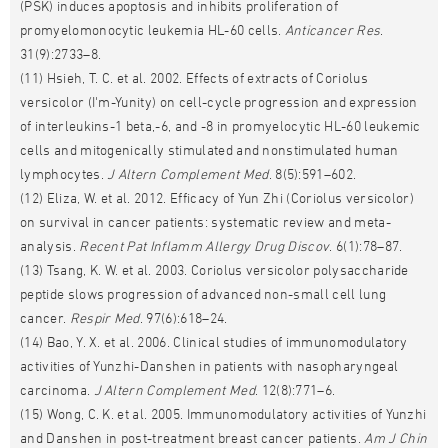
(PSK) induces apoptosis and inhibits proliferation of
promyelomonocytic leukemia HL-60 cells.
Anticancer Res
.
31(9):2733–8.
(11) Hsieh, T. C. et al. 2002. Effects of extracts of Coriolus
versicolor (I'm-Yunity) on cell-cycle progression and expression
of interleukins-1 beta,-6, and -8 in promyelocytic HL-60 leukemic
cells and mitogenically stimulated and nonstimulated human
lymphocytes.
J Altern Complement Med
. 8(5):591–602.
(12) Eliza, W. et al. 2012. Efficacy of Yun Zhi (Coriolus versicolor)
on survival in cancer patients: systematic review and meta-
analysis.
Recent Pat Inflamm Allergy Drug Discov
. 6(1):78–87.
(13) Tsang, K. W. et al. 2003. Coriolus versicolor polysaccharide
peptide slows progression of advanced non-small cell lung
cancer.
Respir Med
. 97(6):618–24.
(14) Bao, Y. X. et al. 2006. Clinical studies of immunomodulatory
activities of Yunzhi-Danshen in patients with nasopharyngeal
carcinoma.
J Altern Complement Med
. 12(8):771–6.
(15) Wong, C. K. et al. 2005. Immunomodulatory activities of Yunzhi
and Danshen in post-treatment breast cancer patients.
Am J Chin