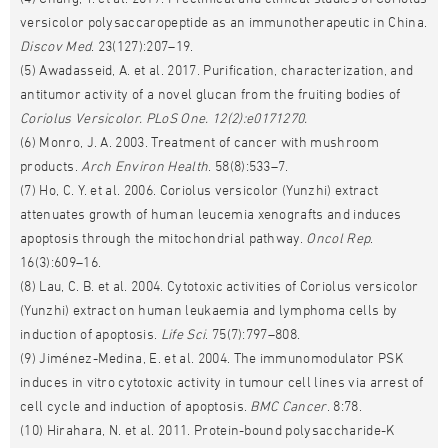
versicolor polysaccaropeptide as an immunotherapeutic in China.
Discov Med
. 23(127):207–19.
(5) Awadasseid, A. et al. 2017. Purification, characterization, and
antitumor activity of a novel glucan from the fruiting bodies of
Coriolus Versicolor.
PLoS
One
. 12(2):e0171270.
(6) Monro, J. A. 2003. Treatment of cancer with mushroom
products.
Arch Environ Health
. 58(8):533–7.
(7) Ho, C. Y. et al. 2006. Coriolus versicolor (Yunzhi) extract
attenuates growth of human leucemia xenografts and induces
apoptosis through the mitochondrial pathway.
Oncol Rep
.
16(3):609–16.
(8) Lau, C. B. et al. 2004. Cytotoxic activities of Coriolus versicolor
(Yunzhi) extract on human leukaemia and lymphoma cells by
induction of apoptosis.
Life Sci
. 75(7):797–808.
(9) Jiménez-Medina, E. et al. 2004. The immunomodulator PSK
induces in vitro cytotoxic activity in tumour cell lines via arrest of
cell cycle and induction of apoptosis.
BMC Cancer
. 8:78.
(10) Hirahara, N. et al. 2011. Protein-bound polysaccharide-K