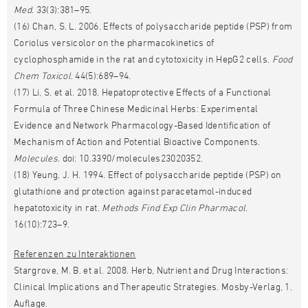
Med
. 33(3):381–95.
(16) Chan, S. L. 2006. Effects of polysaccharide peptide (PSP) from
Coriolus versicolor on the pharmacokinetics of
cyclophosphamide in the rat and cytotoxicity in HepG2 cells.
Food
Chem Toxicol
. 44(5):689–94.
(17) Li, S. et al. 2018. Hepatoprotective Effects of a Functional
Formula of Three Chinese Medicinal Herbs: Experimental
Evidence and Network Pharmacology-Based Identification of
Mechanism of Action and Potential Bioactive Components.
Molecules.
doi: 10.3390/molecules23020352.
(18) Yeung, J. H. 1994. Effect of polysaccharide peptide (PSP) on
glutathione and protection against paracetamol-induced
hepatotoxicity in rat.
Methods Find Exp Clin Pharmacol
.
16(10):723–9.
Referenzen zu Interaktionen
Stargrove, M. B. et al. 2008. Herb, Nutrient and Drug Interactions:
Clinical Implications and Therapeutic Strategies. Mosby-Verlag, 1.
Auflage.