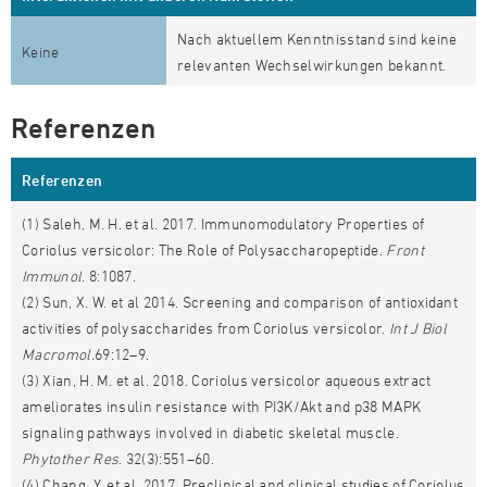
Nach aktuellem Kenntnisstand sind keine
Keine
relevanten Wechselwirkungen bekannt.
Referenzen
Referenzen
(1) Saleh, M. H. et al. 2017. Immunomodulatory Properties of
Coriolus versicolor: The Role of Polysaccharopeptide.
Front
Immunol
. 8:1087.
(2) Sun, X. W. et al 2014. Screening and comparison of antioxidant
activities of polysaccharides from Coriolus versicolor.
Int J Biol
Macromol.
69:12–9.
(3) Xian, H. M. et al. 2018. Coriolus versicolor aqueous extract
ameliorates insulin resistance with PI3K/Akt and p38 MAPK
signaling pathways involved in diabetic skeletal muscle.
Phytother Res
. 32(3):551–60.
(4) Chang, Y. et al. 2017. Preclinical and clinical studies of Coriolus