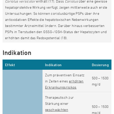
Coriolus versicolor
enthält (17). Dass
Coriolus
über eine gewisse
hepatoprotektive Wirkung verfügt, zeigen mittlerweile auch erste
Untersuchungen: So können coriolusbürtige PSPs über ihre
antioxidativen Effekte die hepatotoxischen Nebenwirkungen
bestimmter Arzneimittel lindern. Darüber hinaus verbesserten
PSPs in Tierstudien den GSSG-/GSH-Status der Hepatozyten und
erhöhten damit das Redoxpotential (18).
Indikation
Effekt
Indikation
Dosierung
Zum präventiven Einsatz
500 – 1500
in Zeiten eines
erhöhten
mg/d
Erkrankungsrisikos
Therapeutisch zur
Stärkung einer
500 – 1500
geschwächten
mg/d