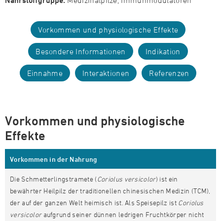
Nährstoffgruppe:
Medizinalpilze, Immunmodulatoren
Vorkommen und physiologische Effekte
Besondere Informationen
Indikation
Einnahme
Interaktionen
Referenzen
Vorkommen und physiologische
Effekte
Vorkommen in der Nahrung
Die Schmetterlingstramete (
Coriolus versicolor
) ist ein
bewährter Heilpilz der traditionellen chinesischen Medizin (TCM),
der auf der ganzen Welt heimisch ist. Als Speisepilz ist
Coriolus
versicolor
aufgrund seiner dünnen ledrigen Fruchtkörper nicht