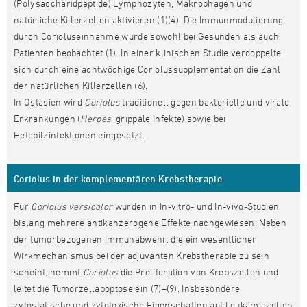
(Polysaccharidpeptide) Lymphozyten, Makrophagen und
natürliche Killerzellen aktivieren (1)(4). Die Immunmodulierung
durch Corioluseinnahme wurde sowohl bei Gesunden als auch
Patienten beobachtet (1). In einer klinischen Studie verdoppelte
sich durch eine achtwöchige Coriolussupplementation die Zahl
der natürlichen Killerzellen (6).
In Ostasien wird
Coriolus
traditionell gegen bakterielle und virale
Erkrankungen (
Herpes
, grippale Infekte) sowie bei
Hefepilzinfektionen eingesetzt.
Coriolus in der komplementären Krebstherapie
Für
Coriolus versicolor
wurden in In-vitro- und In-vivo-Studien
bislang mehrere antikanzerogene Effekte nachgewiesen: Neben
der tumorbezogenen Immunabwehr, die ein wesentlicher
Wirkmechanismus bei der adjuvanten Krebstherapie zu sein
scheint, hemmt
Coriolus
die Proliferation von Krebszellen und
leitet die Tumorzellapoptose ein (7)–(9). Insbesondere
zytostatische und zytotoxische Eigenschaften auf Leukämiezellen