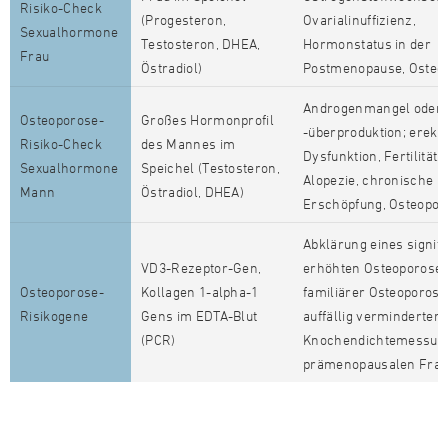
Risiko-Check
(Progesteron,
Ovarialinuffizienz,
Sexualhormone
Testosteron, DHEA,
Hormonstatus in der
Frau
Östradiol)
Postmenopause, Osteo
Androgenmangel oder
Osteoporose-
Großes Hormonprofil
-überproduktion; erekti
Risiko-Check
des Mannes im
Dysfunktion, Fertilitäts
Sexualhormone
Speichel (Testosteron,
Alopezie, chronische
Mann
Östradiol, DHEA)
Erschöpfung, Osteopor
Abklärung eines signifi
VD3-Rezeptor-Gen,
erhöhten Osteoporoseri
Osteoporose-
Kollagen 1-alpha-1
familiärer Osteoporose
Risikogene
Gens im EDTA-Blut
auffällig verminderter
(PCR)
Knochendichtemessung
prämenopausalen Fra