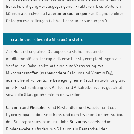
Berücksichtigung vorausgegangener Frakturen. Des Weiteren
können auch diverse
Laboruntersuchungen
zur Diagnose einer
Osteoporose beitragen (siehe „Laboruntersuchungen“).
Therapie und relevante Mikronährstoffe
Zur Behandlung einer Osteoporose stehen neben der
medikamentösen Therapie diverse Lifestlyeempfehlungen zur
Verfügung. Dabei sollte auf eine gute Versorgung mit
Mikronährstoffen (insbesondere Calcium und Vitamin D
),
3
ausreichend körperliche Bewegung, eine Rauchentwöhnung und
eine Einschränkung des Kaffee- und Alkoholkonsums geachtet
sowie die Sturzgefahr minimiert werden.
Calcium
und
Phosphor
sind Bestandteil und Bauelement des
Hydroxylapatits des Knochens und damit wesentlich am Aufbau
des Stützapparates beteiligt. Hohe
Silizium
spiegelsind im
Bindegewebe zu finden, wo Silizium als Bestandteil der