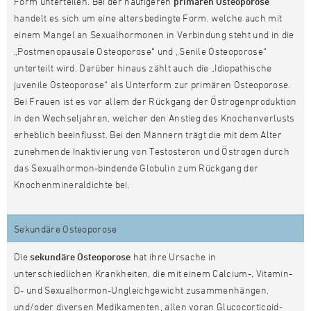
Form unterteilen. Bei der häufigeren
primären Osteoporose
handelt es sich um eine altersbedingte Form, welche auch mit
einem Mangel an Sexualhormonen in Verbindung steht und in die
„Postmenopausale Osteoporose“ und „Senile Osteoporose“
unterteilt wird. Darüber hinaus zählt auch die „Idiopathische
juvenile Osteoporose“ als Unterform zur primären Osteoporose.
Bei Frauen ist es vor allem der Rückgang der Östrogenproduktion
in den Wechseljahren, welcher den Anstieg des Knochenverlusts
erheblich beeinflusst. Bei den Männern trägt die mit dem Alter
zunehmende Inaktivierung von Testosteron und Östrogen durch
das Sexualhormon-bindende Globulin zum Rückgang der
Knochenmineraldichte bei.
Sekundäre Osteoporose
Die
sekundäre Osteoporose
hat ihre Ursache in
unterschiedlichen Krankheiten, die mit einem Calcium-, Vitamin-
D- und Sexualhormon-Ungleichgewicht zusammenhängen,
und/oder diversen Medikamenten, allen voran Glucocorticoid-