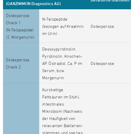
(GANZIMMUN Diagnostics AG)
Osteoporose
N-Telopeptide
Check 1
(bezogen auf Kreatinin
Osteoporose
(N-Telopeptide)
im Urin)
(2. Morgenurin)
Desoxypyridinolin,
Pyridinolin, Knochen-
Osteoporose
AP, Östradiol, Ca, P im
Osteoporose
Check 2
Serum, bzw.
Morgenurin
Kurzkettige
Fettsäuren im Stuhl,
intestinales
Mikrobiom (Nachweis
der Häufigkeit von
relevanten Bakterien-
stämmen und spezies