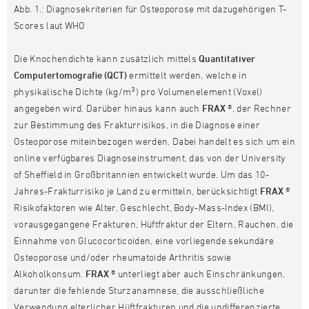
Abb. 1.: Diagnosekriterien für Osteoporose mit dazugehörigen T-
Scores laut WHO
Die Knochendichte kann zusätzlich mittels
Quantitativer
Computertomografie (QCT)
ermittelt werden, welche in
3
physikalische Dichte (kg/m
) pro Volumenelement (Voxel)
angegeben wird. Darüber hinaus kann auch
FRAX
®, der Rechner
zur Bestimmung des Frakturrisikos, in die Diagnose einer
Osteoporose miteinbezogen werden. Dabei handelt es sich um ein
online verfügbares Diagnoseinstrument, das von der University
of Sheffield in Großbritannien entwickelt wurde. Um das 10-
Jahres-Frakturrisiko je Land zu ermitteln, berücksichtigt
FRAX
®
Risikofaktoren wie Alter, Geschlecht, Body-Mass-Index (BMI),
vorausgegangene Frakturen, Hüftfraktur der Eltern, Rauchen, die
Einnahme von Glucocorticoiden, eine vorliegende sekundäre
Osteoporose und/oder rheumatoide Arthritis sowie
Alkoholkonsum.
FRAX
® unterliegt aber auch Einschränkungen,
darunter die fehlende Sturzanamnese, die ausschließliche
Verwendung elterlicher Hüftfrakturen und die undifferenzierte