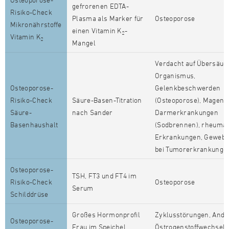
gefrorenen EDTA-
Risiko-Check
Plasma als Marker für
Osteoporose
Mikronährstoffe
einen Vitamin K
-
2
Vitamin K
2
Mangel
Verdacht auf Übersäue
Organismus,
Osteoporose-
Gelenkbeschwerden
Risiko-Check
Säure-Basen-Titration
(Osteoporose), Magen-
Säure-
nach Sander
Darmerkrankungen
Basenhaushalt
(Sodbrennen), rheumat
Erkrankungen, Gewebs
bei Tumorerkrankunge
Osteoporose-
TSH, FT3 und FT4 im
Risiko-Check
Osteoporose
Serum
Schilddrüse
Großes Hormonprofil
Zyklusstörungen, Andr
Osteoporose-
Frau im Speichel
Östrogenstoffwechsels