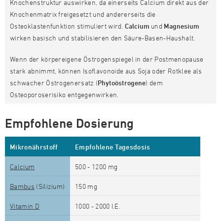
Knochenstruktur auswirken, da einerseits Calcium direkt aus der
Knochenmatrix freigesetzt und andererseits die
Osteoklastenfunktion stimuliert wird.
Calcium
und
Magnesium
wirken basisch und stabilisieren den Säure-Basen-Haushalt.
Wenn der körpereigene Östrogenspiegel in der Postmenopause
stark abnimmt, können Isoflavonoide aus Soja oder Rotklee als
schwacher Östrogenersatz (
Phytoöstrogene
) dem
Osteoporoserisiko entgegenwirken.
Empfohlene Dosierung
Mikronährstoff
Empfohlene Tagesdosis
Calcium
500 - 1200 mg
Bambus
(Silizium)
150 mg
Vitamin D
1000 - 2000 I.E.