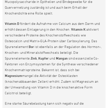
Mucopolysaccharide in Epithelien und Bindegewebe für die
Quervernetzung zuständig ist und auch beim Erhalt der
Knochendichte eine Rolle spielt.
Vitamin D
fördert die Aufnahme von Calcium aus dem Darm und
erhöht dessen Einlagerung in den Knochen.
Vitamin K
aktiviert
verschiedene Proteine des Knochenstoffwechsels wie
Osteocalcin und Matrix-GLA-Protein über Carboxylierung. Das
Spurenelement
Bor
ist ebenfalls an der Regulation des Hormon-,
Knochen- und Mineralstoffwechsels beteiligt. Die
Spurenelemente
Zink
,
Kupfer
und
Mangan
sind essenzielle Co-
Faktoren von Enzymsystemen für die Synthese verschiedener
Knochenmatrixproteine. Bekannt ist, dass sich bei
Magnesium
mangel die Aktivität der Osteoklasten
(knochenabbauenden Zellen) erhöht. Zudem ist Magnesium an
der Umwandlung von Vitamin D in die knochenaktive Form
Calcitriol beteiligt.
Eine starke Säurebelastung kann sich negativ auf die