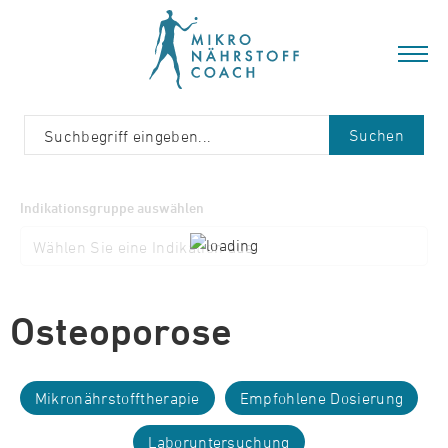
Suchen
Indikationsgruppe auswählen
Osteoporose
Mikronährstofftherapie
Empfohlene Dosierung
Laboruntersuchung