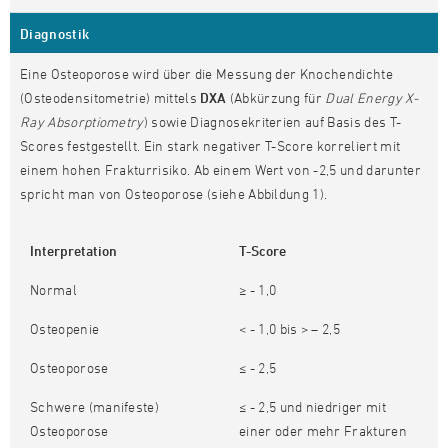
Diagnostik
Eine Osteoporose wird über die Messung der Knochendichte
(Osteodensitometrie) mittels
DXA
(Abkürzung für
Dual Energy X-
Ray Absorptiometry
) sowie Diagnosekriterien auf Basis des T-
Scores festgestellt. Ein stark negativer T-Score korreliert mit
einem hohen Frakturrisiko. Ab einem Wert von -2,5 und darunter
spricht man von Osteoporose (siehe Abbildung 1).
Interpretation
T-Score
Normal
≥ - 1,0
Osteopenie
< - 1,0 bis > – 2,5
Osteoporose
≤ - 2,5
Schwere (manifeste)
≤ - 2,5 und niedriger mit
Osteoporose
einer oder mehr Frakturen