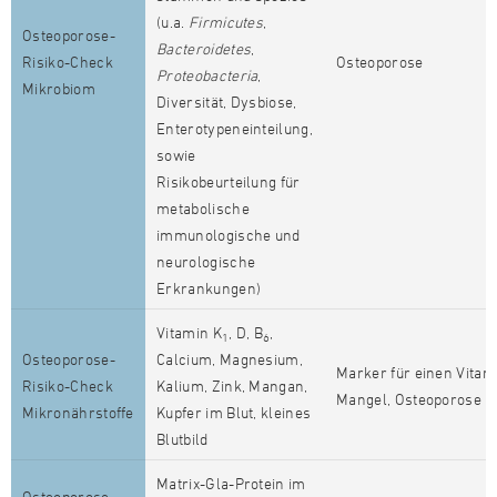
(u.a.
Firmicutes
,
Osteoporose-
Bacteroidetes
,
Risiko-Check
Osteoporose
Proteobacteria
,
Mikrobiom
Diversität, Dysbiose,
Enterotypeneinteilung,
sowie
Risikobeurteilung für
metabolische
immunologische und
neurologische
Erkrankungen)
Vitamin K
, D, B
,
1
6
Osteoporose-
Calcium, Magnesium,
Marker für einen Vitam
Risiko-Check
Kalium, Zink, Mangan,
Mangel, Osteoporose
Mikronährstoffe
Kupfer im Blut, kleines
Blutbild
Matrix-Gla-Protein im
Osteoporose-