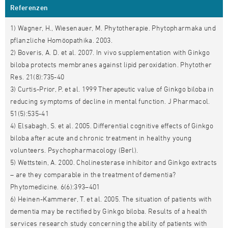
Referenzen
1) Wagner, H., Wiesenauer, M. Phytotherapie. Phytopharmaka und
pflanzliche Homöopathika. 2003.
2) Boveris, A. D. et al. 2007. In vivo supplementation with Ginkgo
biloba protects membranes against lipid peroxidation. Phytother
Res. 21(8):735-40
3) Curtis-Prior, P. et al. 1999 Therapeutic value of Ginkgo biloba in
reducing symptoms of decline in mental function. J Pharmacol.
51(5):535-41
4) Elsabagh, S. et al. 2005. Differential cognitive effects of Ginkgo
biloba after acute and chronic treatment in healthy young
volunteers. Psychopharmacology (Berl).
5) Wettstein, A. 2000. Cholinesterase inhibitor and Ginkgo extracts
– are they comparable in the treatment of dementia?
Phytomedicine. 6(6):393–401
6) Heinen-Kammerer, T. et al. 2005. The situation of patients with
dementia may be rectified by Ginkgo biloba. Results of a health
services research study concerning the ability of patients with