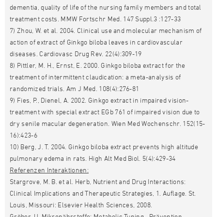
dementia, quality of life of the nursing family members and total
treatment costs. MMW Fortschr Med. 147 Suppl.3 :127-33
7) Zhou, W. et al. 2004. Clinical use and molecular mechanism of
action of extract of Ginkgo biloba leaves in cardiovascular
diseases. Cardiovasc Drug Rev. 22(4):309-19
8) Pittler, M. H., Ernst, E. 2000. Ginkgo biloba extract for the
treatment of intermittent claudication: a meta-analysis of
randomized trials. Am J Med. 108(4):276-81
9) Fies, P., Dienel, A. 2002. Ginkgo extract in impaired vision-
treatment with special extract EGb 761 of impaired vision due to
dry senile macular degeneration. Wien Med Wochenschr. 152(15-
16):423-6
10) Berg, J. T. 2004. Ginkgo biloba extract prevents high altitude
pulmonary edema in rats. High Alt Med Biol. 5(4):429-34
Referenzen Interaktionen:
Stargrove, M. B. et al. Herb, Nutrient and Drug Interactions:
Clinical Implications and Therapeutic Strategies, 1. Auflage. St.
Louis, Missouri: Elsevier Health Sciences, 2008.
Gröber, U. Mikronährstoffe: Metabolic Tuning –Prävention –