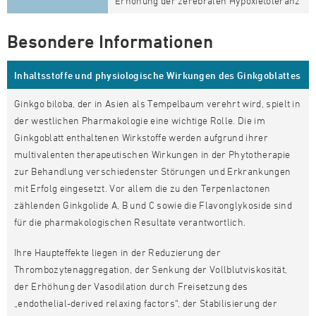
Erhöhung der zerebralen Hypoxietoleranz
Besondere Informationen
Inhaltsstoffe und physiologische Wirkungen des Ginkgoblattes
Ginkgo biloba, der in Asien als Tempelbaum verehrt wird, spielt in
der westlichen Pharmakologie eine wichtige Rolle. Die im
Ginkgoblatt enthaltenen Wirkstoffe werden aufgrund ihrer
multivalenten therapeutischen Wirkungen in der Phytotherapie
zur Behandlung verschiedenster Störungen und Erkrankungen
mit Erfolg eingesetzt. Vor allem die zu den Terpenlactonen
zählenden Ginkgolide A, B und C sowie die Flavonglykoside sind
für die pharmakologischen Resultate verantwortlich.
Ihre Haupteffekte liegen in der Reduzierung der
Thrombozytenaggregation, der Senkung der Vollblutviskosität,
der Erhöhung der Vasodilation durch Freisetzung des
„endothelial-derived relaxing factors“, der Stabilisierung der