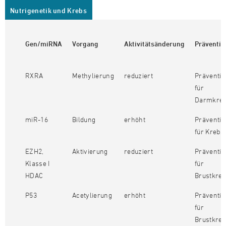
Nutrigenetik und Krebs
Gen/miRNA
Vorgang
Aktivitätsänderung
Präventio
RXRA
Methylierung
reduziert
Präventiv
für
Darmkre
miR-16
Bildung
erhöht
Präventiv
für Krebs
EZH2,
Aktivierung
reduziert
Präventiv
Klasse I
für
HDAC
Brustkre
P53
Acetylierung
erhöht
Präventiv
für
Brustkre