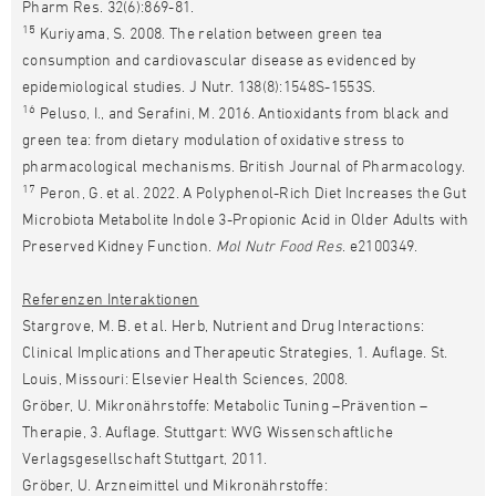
Pharm Res. 32(6):869-81.
15
Kuriyama, S. 2008. The relation between green tea
consumption and cardiovascular disease as evidenced by
epidemiological studies. J Nutr. 138(8):1548S-1553S.
16
Peluso, I., and Serafini, M. 2016. Antioxidants from black and
green tea: from dietary modulation of oxidative stress to
pharmacological mechanisms. British Journal of Pharmacology.
17
Peron, G. et al. 2022. A Polyphenol-Rich Diet Increases the Gut
Microbiota Metabolite Indole 3-Propionic Acid in Older Adults with
Preserved Kidney Function.
Mol Nutr Food Res
. e2100349.
Referenzen Interaktionen
Stargrove, M. B. et al. Herb, Nutrient and Drug Interactions:
Clinical Implications and Therapeutic Strategies, 1. Auflage. St.
Louis, Missouri: Elsevier Health Sciences, 2008.
Gröber, U. Mikronährstoffe: Metabolic Tuning –Prävention –
Therapie, 3. Auflage. Stuttgart: WVG Wissenschaftliche
Verlagsgesellschaft Stuttgart, 2011.
Gröber, U. Arzneimittel und Mikronährstoffe: