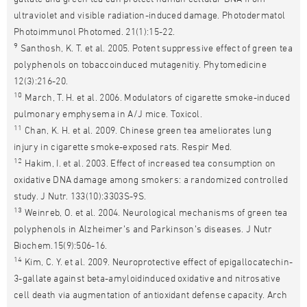
ultraviolet and visible radiation-induced damage. Photodermatol
Photoimmunol Photomed. 21(1):15-22.
9
Santhosh, K. T. et al. 2005. Potent suppressive effect of green tea
polyphenols on tobaccoinduced mutagenitiy. Phytomedicine
12(3):216-20.
10
March, T. H. et al. 2006. Modulators of cigarette smoke-induced
pulmonary emphysema in A/J mice. Toxicol.
11
Chan, K. H. et al. 2009. Chinese green tea ameliorates lung
injury in cigarette smoke-exposed rats. Respir Med.
12
Hakim, I. et al. 2003. Effect of increased tea consumption on
oxidative DNA damage among smokers: a randomized controlled
study. J Nutr. 133(10):3303S-9S.
13
Weinreb, O. et al. 2004. Neurological mechanisms of green tea
polyphenols in Alzheimer’s and Parkinson’s diseases. J Nutr
Biochem.15(9):506-16.
14
Kim, C. Y. et al. 2009. Neuroprotective effect of epigallocatechin-
3-gallate against beta-amyloidinduced oxidative and nitrosative
cell death via augmentation of antioxidant defense capacity. Arch