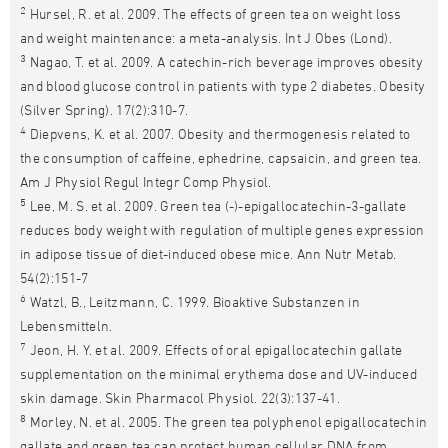
2
Hursel, R. et al. 2009. The effects of green tea on weight loss
and weight maintenance: a meta-analysis. Int J Obes (Lond).
3
Nagao, T. et al. 2009. A catechin-rich beverage improves obesity
and blood glucose control in patients with type 2 diabetes. Obesity
(Silver Spring). 17(2):310-7.
4
Diepvens, K. et al. 2007. Obesity and thermogenesis related to
the consumption of caffeine, ephedrine, capsaicin, and green tea.
Am J Physiol Regul Integr Comp Physiol.
5
Lee, M. S. et al. 2009. Green tea (-)-epigallocatechin-3-gallate
reduces body weight with regulation of multiple genes expression
in adipose tissue of diet-induced obese mice. Ann Nutr Metab.
54(2):151-7
6
Watzl, B., Leitzmann, C. 1999. Bioaktive Substanzen in
Lebensmitteln.
7
Jeon, H. Y. et al. 2009. Effects of oral epigallocatechin gallate
supplementation on the minimal erythema dose and UV-induced
skin damage. Skin Pharmacol Physiol. 22(3):137-41.
8
Morley, N. et al. 2005. The green tea polyphenol epigallocatechin
gallate and green tea can protect human cellular DNA from