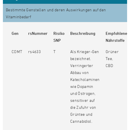
Bestimmte Genstellen und deren Auswirkungen auf den
Vitaminbedarf
Gen
rsNummer
Risiko
Beschreibung
Empfohlene
SNP
Nährstoffe
COMT
rs4633
T
Als Krieger-Gen
Grüner
bezeichnet.
Tee,
Verringerter
CBD
Abbau von
Katecholaminen
wie Dopamin
und Östrogen,
sensitiver auf
die Zufuhr von
Grüntee und
Cannabidiol.