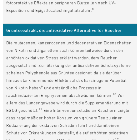
fotoprotektive Effekte an peripheren Blutzellen nach UV-
8
Exposition und Epigallocatechingallatzufuhr.
Grünteeextrakt, die antioxidative Alternative für Raucher
Die mutagenen, kanzerogenen und degenerativen Eigenschaften
von Nikotin und Zigarettenrauch können teilweise durch den
erhöhten oxidativen Stress erklärt werden, dem Raucher
ausgesetzt sind. Zur Stärkung der antioxidativen Schutzsysteme
scheinen Polyphenole aus Grüntee geeignet, da sie darüber
hinaus stark hemmende Effekte auf das karzinogene Potential
9
von Nikotin haben
und entzündliche Prozesse in
10
rauchinduzierten Emphysemen abschwächen können.
Vor
allem das Lungengewebe wird durch die Supplementierung mit
11
EGCG geschützt.
Eine Interventionsstudie an Rauchern zeigte,
dass regelmäßiger hoher Konsum von grünem Tee zu einer
Reduzierung der oxidativen Schäden führt und damit einen
Schutz vor Erkrankungen darstellt, die auf erhöhten oxidativen
12