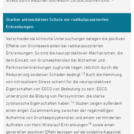
Stress durch Rauchen und Nikotin zurückzuführen sind.
Starker antioxidativer Schutz vor radikalassoziierten
Erkrankungen
Verschiedenste klinische Untersuchungen belegen die positiven
Effekte von Grünteeextrakten bei radikalassoziierten
Erkrankungen. So sind die neuroprotektiven Mechanismen, die
dem Einsatz von Grünteephenolen bei Alzheimer und
Parkinsonerkrankungen zugrunde liegen, letztlich durch die
13
Reduzierung oxidativer Schäden bedingt.
Auch die Hemmung
von nitrosativem Stress scheint für die neuroprotektiven
Eigenschaften von EGCG von Bedeutung zu sein. EGCG
unterdrückt die Bildung von Peroxynitriten, die starke
14
zytotoxische Eigenschaften haben.
Studien zeigen außerdem
einen engen Zusammenhang zwischen der regelmäßigen
Aufnahme von Grünteepolyphenolen und einem verminderten
15
Auftreten von Herz-Kreislauf-Erkrankungen
sowie einen
generellen positiven Effekt bezogen auf die oxidative Kapazität