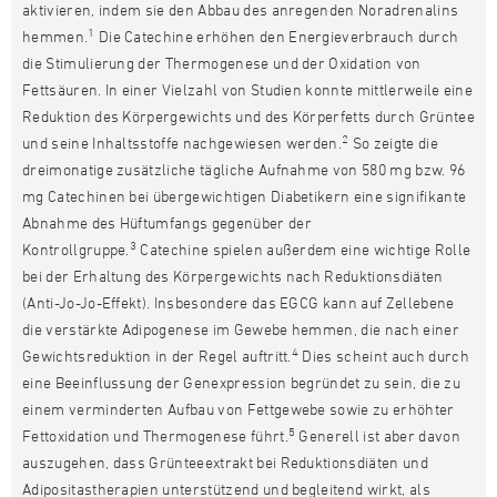
aktivieren, indem sie den Abbau des anregenden Noradrenalins
1
hemmen.
Die Catechine erhöhen den Energieverbrauch durch
die Stimulierung der Thermogenese und der Oxidation von
Fettsäuren. In einer Vielzahl von Studien konnte mittlerweile eine
Reduktion des Körpergewichts und des Körperfetts durch Grüntee
2
und seine Inhaltsstoffe nachgewiesen werden.
So zeigte die
dreimonatige zusätzliche tägliche Aufnahme von 580 mg bzw. 96
mg Catechinen bei übergewichtigen Diabetikern eine signifikante
Abnahme des Hüftumfangs gegenüber der
3
Kontrollgruppe.
Catechine spielen außerdem eine wichtige Rolle
bei der Erhaltung des Körpergewichts nach Reduktionsdiäten
(Anti-Jo-Jo-Effekt). Insbesondere das EGCG kann auf Zellebene
die verstärkte Adipogenese im Gewebe hemmen, die nach einer
4
Gewichtsreduktion in der Regel auftritt.
Dies scheint auch durch
eine Beeinflussung der Genexpression begründet zu sein, die zu
einem verminderten Aufbau von Fettgewebe sowie zu erhöhter
5
Fettoxidation und Thermogenese führt.
Generell ist aber davon
auszugehen, dass Grünteeextrakt bei Reduktionsdiäten und
Adipositastherapien unterstützend und begleitend wirkt, als