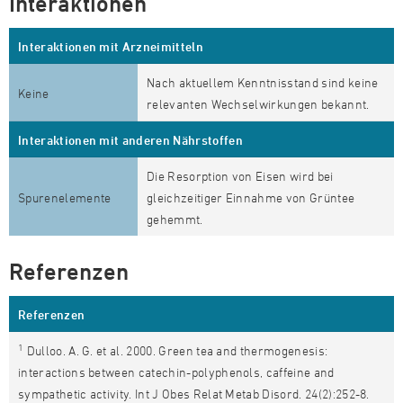
Interaktionen
Interaktionen mit Arzneimitteln
Nach aktuellem Kenntnisstand sind keine
Keine
relevanten Wechselwirkungen bekannt.
Interaktionen mit anderen Nährstoffen
Die Resorption von Eisen wird bei
Spurenelemente
gleichzeitiger Einnahme von Grüntee
gehemmt.
Referenzen
Referenzen
1
Dulloo. A. G. et al. 2000. Green tea and thermogenesis:
interactions between catechin-polyphenols, caffeine and
sympathetic activity. Int J Obes Relat Metab Disord. 24(2):252-8.