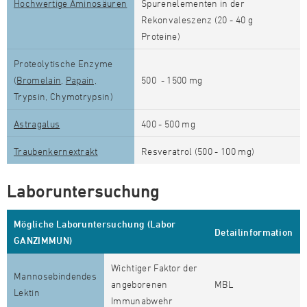
Hochwertige Aminosäuren
Spurenelementen in der
Rekonvaleszenz (20 - 40 g
Proteine)
Proteolytische Enzyme
(
Bromelain
,
Papain,
500 - 1500 mg
Trypsin, Chymotrypsin)
Astragalus
400 - 500 mg
Traubenkernextrakt
Resveratrol (500 - 100 mg)
Laboruntersuchung
Mögliche Laboruntersuchung (Labor
Detailinformation
GANZIMMUN)
Wichtiger Faktor der
Mannosebindendes
angeborenen
MBL
Lektin
Immunabwehr