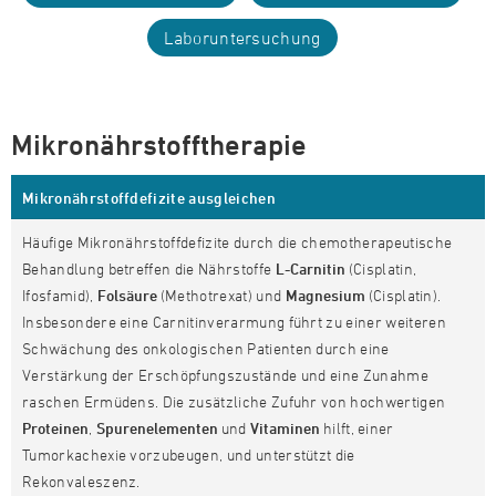
Laboruntersuchung
Mikronährstofftherapie
Mikronährstoffdefizite ausgleichen
Häufige Mikronährstoffdefizite durch die chemotherapeutische
Behandlung betreffen die Nährstoffe
L-Carnitin
(Cisplatin,
Ifosfamid),
Folsäure
(Methotrexat) und
Magnesium
(Cisplatin).
Insbesondere eine Carnitinverarmung führt zu einer weiteren
Schwächung des onkologischen Patienten durch eine
Verstärkung der Erschöpfungszustände und eine Zunahme
raschen Ermüdens. Die zusätzliche Zufuhr von hochwertigen
Proteinen
,
Spurenelementen
und
Vitaminen
hilft, einer
Tumorkachexie vorzubeugen, und unterstützt die
Rekonvaleszenz.