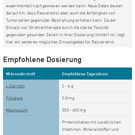
experimentell nachgewiesen werden kann. Neue Daten deuten
darauf hin, dass Resveratrol aber auch die Anfälligkeit von
Tumorzellen gegenüber Bestrahlung erhöhen kann. Da der
Einsatz von Strahlentherapie durch die starke Toxizität
gegenüber gesunden Zellen in ihrer Dosierung limitiert ist, liegt
hier ein weiteres mögliches Einsatzgebiet für Resveratrol.
Empfohlene Dosierung
Mikronährstoff
Empfohlene Tagesdosis
L-Carnitin
2 - 6 g
Folsäure
0,8 mg
Magnesium
300 - 600 mg
Proteinshakes mit zusätzlichen
Vitaminen, Mineralstoffen und