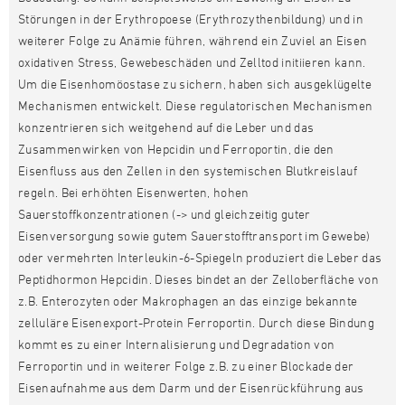
Störungen in der Erythropoese (Erythrozythenbildung) und in
weiterer Folge zu Anämie führen, während ein Zuviel an Eisen
oxidativen Stress, Gewebeschäden und Zelltod initiieren kann.
Um die Eisenhomöostase zu sichern, haben sich ausgeklügelte
Mechanismen entwickelt. Diese regulatorischen Mechanismen
konzentrieren sich weitgehend auf die Leber und das
Zusammenwirken von Hepcidin und Ferroportin, die den
Eisenfluss aus den Zellen in den systemischen Blutkreislauf
regeln. Bei erhöhten Eisenwerten, hohen
Sauerstoffkonzentrationen (-> und gleichzeitig guter
Eisenversorgung sowie gutem Sauerstofftransport im Gewebe)
oder vermehrten Interleukin-6-Spiegeln produziert die Leber das
Peptidhormon Hepcidin. Dieses bindet an der Zelloberfläche von
z.B. Enterozyten oder Makrophagen an das einzige bekannte
zelluläre Eisenexport-Protein Ferroportin. Durch diese Bindung
kommt es zu einer Internalisierung und Degradation von
Ferroportin und in weiterer Folge z.B. zu einer Blockade der
Eisenaufnahme aus dem Darm und der Eisenrückführung aus