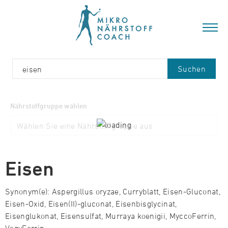
Suchen
Nährstoffgruppe wählen
Eisen
Synonym(e): Aspergillus oryzae, Curryblatt, Eisen-Gluconat,
Eisen-Oxid, Eisen(II)-gluconat, Eisenbisglycinat,
Eisenglukonat, Eisensulfat, Murraya koenigii, MyccoFerrin,