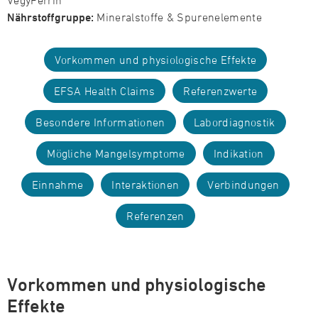
VegyFerrin
Nährstoffgruppe:
Mineralstoffe & Spurenelemente
Vorkommen und physiologische Effekte
EFSA Health Claims
Referenzwerte
Besondere Informationen
Labordiagnostik
Mögliche Mangelsymptome
Indikation
Einnahme
Interaktionen
Verbindungen
Referenzen
Vorkommen und physiologische
Effekte