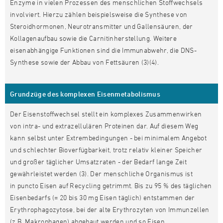
Enzyme in vielen Prozessen des menschlichen Stoffwechsels
involviert. Hierzu zählen beispielsweise die Synthese von
Steroidhormonen, Neurotransmitter und Gallensäuren, der
Kollagenaufbau sowie die Carnitinherstellung. Weitere
eisenabhängige Funktionen sind die Immunabwehr, die DNS-
Synthese sowie der Abbau von Fettsäuren (3)(4).
Grundzüge des komplexen Eisenmetabolismus
Der Eisenstoffwechsel stellt ein komplexes Zusammenwirken
von intra- und extrazellulären Proteinen dar. Auf diesem Weg
kann selbst unter Extrembedingungen - bei minimalem Angebot
und schlechter Bioverfügbarkeit, trotz relativ kleiner Speicher
und großer täglicher Umsatzraten - der Bedarf lange Zeit
gewährleistet werden (3). Der menschliche Organismus ist
in puncto Eisen auf Recycling getrimmt. Bis zu 95 % des täglichen
Eisenbedarfs (= 20 bis 30 mg Eisen täglich) entstammen der
Erythrophagozytose, bei der alte Erythrozyten von Immunzellen
(z.B. Makrophagen) abgebaut werden und so Eisen