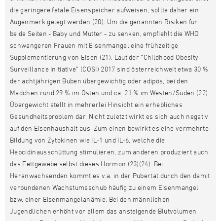
die geringere fetale Eisenspeicher aufweisen, sollte daher ein
Augenmerk gelegt werden (20). Um die genannten Risiken für
beide Seiten - Baby und Mutter - zu senken, empfiehlt die WHO
schwangeren Frauen mit Eisenmangel eine frühzeitige
Supplementierung von Eisen (21). Laut der “Childhood Obesity
Surveillance Initiative” (COSI) 2017 sind österreichweit etwa 30 %
der achtjährigen Buben übergewichtig oder adipös, bei den
Mädchen rund 29 % im Osten und ca. 21 % im Westen/Süden (22).
Übergewicht stellt in mehrerlei Hinsicht ein erhebliches
Gesundheitsproblem dar. Nicht zuletzt wirkt es sich auch negativ
auf den Eisenhaushalt aus. Zum einen bewirkt es eine vermehrte
Bildung von Zytokinen wie IL-1 und IL-6, welche die
Hepcidinausschüttung stimulieren, zum anderen produziert auch
das Fettgewebe selbst dieses Hormon (23)(24). Bei
Heranwachsenden kommt es v.a. in der Pubertät durch den damit
verbundenen Wachstumsschub häufig zu einem Eisenmangel
bzw. einer Eisenmangelanämie. Bei den männlichen
Jugendlichen erhöht vor allem das ansteigende Blutvolumen