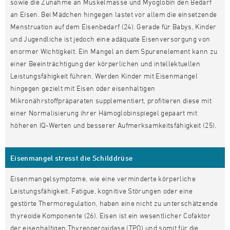
sowie die Zunahme an Muskelmasse und Myoglobin den Bedarf
an Eisen. Bei Mädchen hingegen lastet vor allem die einsetzende
Menstruation auf dem Eisenbedarf (24). Gerade für Babys, Kinder
und Jugendliche ist jedoch eine adäquate Eisenversorgung von
enormer Wichtigkeit. Ein Mangel an dem Spurenelement kann zu
einer Beeinträchtigung der körperlichen und intellektuellen
Leistungsfähigkeit führen. Werden Kinder mit Eisenmangel
hingegen gezielt mit Eisen oder eisenhaltigen
Mikronährstoffpräparaten supplementiert, profitieren diese mit
einer Normalisierung ihrer Hämoglobinspiegel gepaart mit
höheren IQ-Werten und besserer Aufmerksamkeitsfähigkeit (25).
Eisenmangel stresst die Schilddrüse
Eisenmangelsymptome, wie eine verminderte körperliche
Leistungsfähigkeit, Fatigue, kognitive Störungen oder eine
gestörte Thermoregulation, haben eine nicht zu unterschätzende
thyreoide Komponente (26). Eisen ist ein wesentlicher Cofaktor
der eisenhaltigen Thyreoperoxidase (TPO) und somit für die