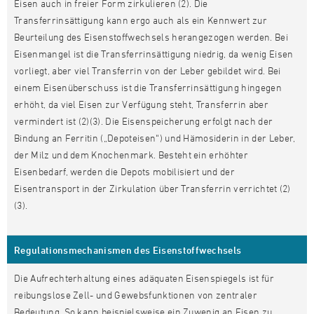
Eisen auch in freier Form zirkulieren (2). Die
Transferrinsättigung kann ergo auch als ein Kennwert zur
Beurteilung des Eisenstoffwechsels herangezogen werden. Bei
Eisenmangel ist die Transferrinsättigung niedrig, da wenig Eisen
vorliegt, aber viel Transferrin von der Leber gebildet wird. Bei
einem Eisenüberschuss ist die Transferrinsättigung hingegen
erhöht, da viel Eisen zur Verfügung steht, Transferrin aber
vermindert ist (2)(3). Die Eisenspeicherung erfolgt nach der
Bindung an Ferritin („Depoteisen“) und Hämosiderin in der Leber,
der Milz und dem Knochenmark. Besteht ein erhöhter
Eisenbedarf, werden die Depots mobilisiert und der
Eisentransport in der Zirkulation über Transferrin verrichtet (2)
(3).
Regulationsmechanismen des Eisenstoffwechsels
Die Aufrechterhaltung eines adäquaten Eisenspiegels ist für
reibungslose Zell- und Gewebsfunktionen von zentraler
Bedeutung. So kann beispielsweise ein Zuwenig an Eisen zu