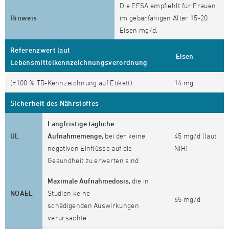
Die EFSA empfiehlt für Frauen
Hinweis
im gebärfähigen Alter 15-20
Eisen mg/d.
Referenzwert laut
Eisen
Lebensmittelkennzeichnungsverordnung
(=100 % TB-Kennzeichnung auf Etikett)
14 mg
Sicherheit des Nährstoffes
Langfristige tägliche
UL
Aufnahmemenge,
bei der keine
45 mg/d (laut
negativen Einflüsse auf die
NIH)
Gesundheit zu erwarten sind
Maximale Aufnahmedosis,
die in
NOAEL
Studien keine
65 mg/d
schädigenden Auswirkungen
verursachte