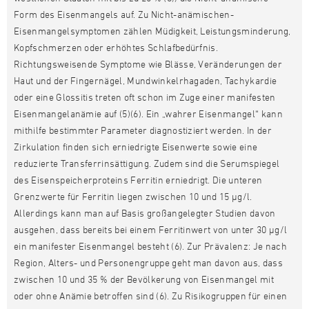
Form des Eisenmangels auf. Zu Nicht-anämischen-
Eisenmangelsymptomen zählen Müdigkeit, Leistungsminderung,
Kopfschmerzen oder erhöhtes Schlafbedürfnis.
Richtungsweisende Symptome wie Blässe, Veränderungen der
Haut und der Fingernägel, Mundwinkelrhagaden, Tachykardie
oder eine Glossitis treten oft schon im Zuge einer manifesten
Eisenmangelanämie auf (5)(6). Ein „wahrer Eisenmangel“ kann
mithilfe bestimmter Parameter diagnostiziert werden. In der
Zirkulation finden sich erniedrigte Eisenwerte sowie eine
reduzierte Transferrinsättigung. Zudem sind die Serumspiegel
des Eisenspeicherproteins Ferritin erniedrigt. Die unteren
Grenzwerte für Ferritin liegen zwischen 10 und 15 µg/l.
Allerdings kann man auf Basis großangelegter Studien davon
ausgehen, dass bereits bei einem Ferritinwert von unter 30 µg/l
ein manifester Eisenmangel besteht (6). Zur Prävalenz: Je nach
Region, Alters- und Personengruppe geht man davon aus, dass
zwischen 10 und 35 % der Bevölkerung von Eisenmangel mit
oder ohne Anämie betroffen sind (6). Zu Risikogruppen für einen