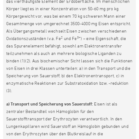
das vierthäufigste Element der Erdoberfläche. Im menschlichen
Körper liegt es in einer Konzentration von 50-60 mg pro kg
Körpergewicht vor, was bei einem 70 kg schweren Mann einer
Gesamtmenge von umgerechnet 3500-4000 mg Eisen entspricht.
Als Übergangsmetall wechselt Eisen zwischen verschiedenen
2
3+
Oxidationszuständen (v.a. Fe
und Fe
) – eine Eigenschaft, die
das Spurenelement befähigt, sowohl am Elektronentransfer
teilzunehmen als auch an mehrere biologische Liganden zu
binden (1)(2). Aus biochemischer Sicht lassen sich die Funktionen
von Eisen in drei Klassen unterteilen: a) in den Transport und die
Speicherung von Sauerstoff, b) den Elektronentransport, c) in
enzymatische Reaktionen zur Substratoxidation bzw. -reduktion
(3).
a) Transport und Speicherung von Sauerstoff:
Eisen ist als
zentraler Bestandteil von Hämoglobin für den
Sauerstofftransport der Erythrozyten verantwortlich. In den
Lungenkapillaren wird Sauerstoff an Hämoglobin gebunden und
von den Erythrozyten über den Blutkreislauf in die