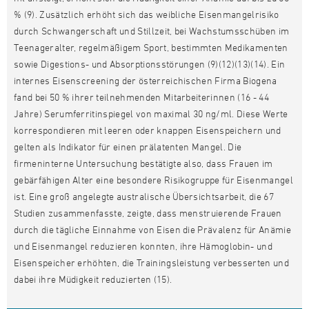
% (9). Zusätzlich erhöht sich das weibliche Eisenmangelrisiko
durch Schwangerschaft und Stillzeit, bei Wachstumsschüben im
Teenageralter, regelmäßigem Sport, bestimmten Medikamenten
sowie Digestions- und Absorptionsstörungen (9)(12)(13)(14). Ein
internes Eisenscreening der österreichischen Firma Biogena
fand bei 50 % ihrer teilnehmenden Mitarbeiterinnen (16 - 44
Jahre) Serumferritinspiegel von maximal 30 ng/ml. Diese Werte
korrespondieren mit leeren oder knappen Eisenspeichern und
gelten als Indikator für einen prälatenten Mangel. Die
firmeninterne Untersuchung bestätigte also, dass Frauen im
gebärfähigen Alter eine besondere Risikogruppe für Eisenmangel
ist. Eine groß angelegte australische Übersichtsarbeit, die 67
Studien zusammenfasste, zeigte, dass menstruierende Frauen
durch die tägliche Einnahme von Eisen die Prävalenz für Anämie
und Eisenmangel reduzieren konnten, ihre Hämoglobin- und
Eisenspeicher erhöhten, die Trainingsleistung verbesserten und
dabei ihre Müdigkeit reduzierten (15).