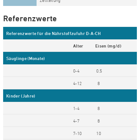
Zellteilung
Referenzwerte
Referenzwerte für die Nährstoffzufuhr D-A-CH
Alter
Eisen (mg/d)
Säuglinge (Monate)
0-4
0,5
4-12
8
Kinder (Jahre)
1-4
8
4-7
8
7-10
10