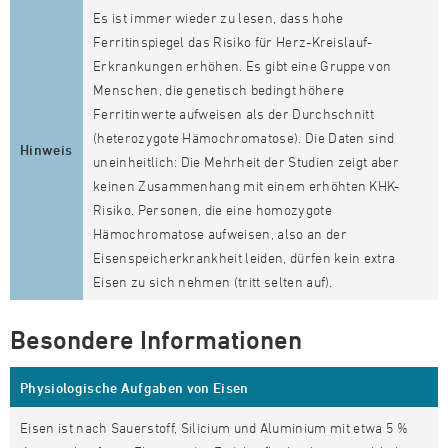
Es ist immer wieder zu lesen, dass hohe
Ferritinspiegel das Risiko für Herz-Kreislauf-
Erkrankungen erhöhen. Es gibt eine Gruppe von
Menschen, die genetisch bedingt höhere
Ferritinwerte aufweisen als der Durchschnitt
(heterozygote Hämochromatose). Die Daten sind
Hinweis
uneinheitlich: Die Mehrheit der Studien zeigt aber
keinen Zusammenhang mit einem erhöhten KHK-
Risiko. Personen, die eine homozygote
Hämochromatose aufweisen, also an der
Eisenspeicherkrankheit leiden, dürfen kein extra
Eisen zu sich nehmen (tritt selten auf).
Besondere Informationen
Physiologische Aufgaben von Eisen
Eisen ist nach Sauerstoff, Silicium und Aluminium mit etwa 5 %