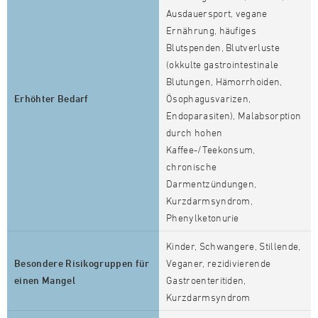
Ausdauersport, vegane
Ernährung, häufiges
Blutspenden, Blutverluste
(okkulte gastrointestinale
Blutungen, Hämorrhoiden,
Erhöhter Bedarf
Ösophagusvarizen,
Endoparasiten), Malabsorption
durch hohen
Kaffee-/Teekonsum,
chronische
Darmentzündungen,
Kurzdarmsyndrom,
Phenylketonurie
Kinder, Schwangere, Stillende,
Besondere Risikogruppen für
Veganer, rezidivierende
einen Mangel
Gastroenteritiden,
Kurzdarmsyndrom