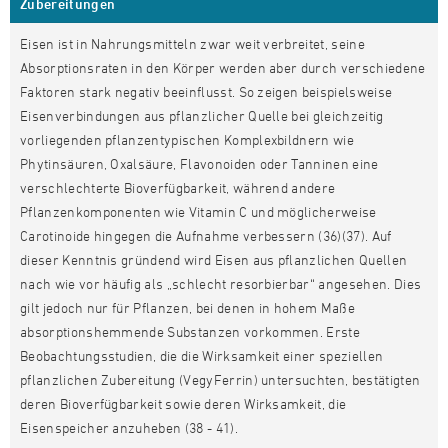
Zubereitungen
Eisen ist in Nahrungsmitteln zwar weit verbreitet, seine
Absorptionsraten in den Körper werden aber durch verschiedene
Faktoren stark negativ beeinflusst. So zeigen beispielsweise
Eisenverbindungen aus pflanzlicher Quelle bei gleichzeitig
vorliegenden pflanzentypischen Komplexbildnern wie
Phytinsäuren, Oxalsäure, Flavonoiden oder Tanninen eine
verschlechterte Bioverfügbarkeit, während andere
Pflanzenkomponenten wie Vitamin C und möglicherweise
Carotinoide hingegen die Aufnahme verbessern (36)(37). Auf
dieser Kenntnis gründend wird Eisen aus pflanzlichen Quellen
nach wie vor häufig als „schlecht resorbierbar“ angesehen. Dies
gilt jedoch nur für Pflanzen, bei denen in hohem Maße
absorptionshemmende Substanzen vorkommen. Erste
Beobachtungsstudien, die die Wirksamkeit einer speziellen
pflanzlichen Zubereitung (VegyFerrin) untersuchten, bestätigten
deren Bioverfügbarkeit sowie deren Wirksamkeit, die
Eisenspeicher anzuheben (38 - 41).