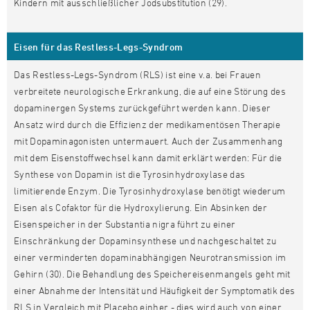
Kindern mit ausschließlicher Jodsubstitution (29).
Eisen für das Restless-Legs-Syndrom
Das Restless-Legs-Syndrom (RLS) ist eine v.a. bei Frauen
verbreitete neurologische Erkrankung, die auf eine Störung des
dopaminergen Systems zurückgeführt werden kann. Dieser
Ansatz wird durch die Effizienz der medikamentösen Therapie
mit Dopaminagonisten untermauert. Auch der Zusammenhang
mit dem Eisenstoffwechsel kann damit erklärt werden: Für die
Synthese von Dopamin ist die Tyrosinhydroxylase das
limitierende Enzym. Die Tyrosinhydroxylase benötigt wiederum
Eisen als Cofaktor für die Hydroxylierung. Ein Absinken der
Eisenspeicher in der Substantia nigra führt zu einer
Einschränkung der Dopaminsynthese und nachgeschaltet zu
einer verminderten dopaminabhängigen Neurotransmission im
Gehirn (30). Die Behandlung des Speichereisenmangels geht mit
einer Abnahme der Intensität und Häufigkeit der Symptomatik des
RLS in Vergleich mit Placebo einher - dies wird auch von einer