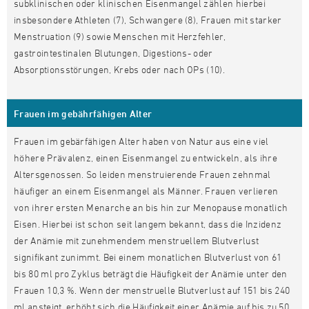
subklinischen oder klinischen Eisenmangel zählen hierbei
insbesondere Athleten (7), Schwangere (8), Frauen mit starker
Menstruation (9) sowie Menschen mit Herzfehler,
gastrointestinalen Blutungen, Digestions- oder
Absorptionsstörungen, Krebs oder nach OPs (10).
Frauen im gebährfähigen Alter
Frauen im gebärfähigen Alter haben von Natur aus eine viel
höhere Prävalenz, einen Eisenmangel zu entwickeln, als ihre
Altersgenossen. So leiden menstruierende Frauen zehnmal
häufiger an einem Eisenmangel als Männer. Frauen verlieren
von ihrer ersten Menarche an bis hin zur Menopause monatlich
Eisen. Hierbei ist schon seit langem bekannt, dass die Inzidenz
der Anämie mit zunehmendem menstruellem Blutverlust
signifikant zunimmt. Bei einem monatlichen Blutverlust von 61
bis 80 ml pro Zyklus beträgt die Häufigkeit der Anämie unter den
Frauen 10,3 %. Wenn der menstruelle Blutverlust auf 151 bis 240
ml ansteigt, erhöht sich die Häufigkeit einer Anämie auf bis zu 50