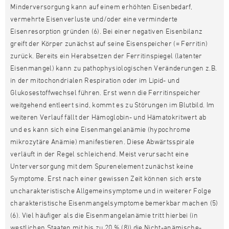
Minderversorgung kann auf einem erhöhten Eisenbedarf,
vermehrte Eisenverluste und/oder eine verminderte
Eisenresorption gründen (6). Bei einer negativen Eisenbilanz
greift der Körper zunächst auf seine Eisenspeicher (= Ferritin)
zurück. Bereits ein Herabsetzen der Ferritinspiegel (latenter
Eisenmangel) kann zu pathophysiologischen Veränderungen z.B.
in der mitochondrialen Respiration oder im Lipid- und
Glukosestoffwechsel führen. Erst wenn die Ferritinspeicher
weitgehend entleert sind, kommt es zu Störungen im Blutbild. Im
weiteren Verlauf fällt der Hämoglobin- und Hämatokritwert ab
und es kann sich eine Eisenmangelanämie (hypochrome
mikrozytäre Anämie) manifestieren. Diese Abwärtsspirale
verläuft in der Regel schleichend. Meist verursacht eine
Unterversorgung mit dem Spurenelement zunächst keine
Symptome. Erst nach einer gewissen Zeit können sich erste
uncharakteristische Allgemeinsymptome und in weiterer Folge
charakteristische Eisenmangelsymptome bemerkbar machen (5)
(6). Viel häufiger als die Eisenmangelanämie tritt hierbei (in
westlichen Staaten mit bis zu 20 % (8)) die Nicht-anämische-