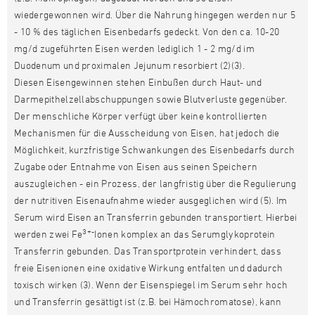
wiedergewonnen wird. Über die Nahrung hingegen werden nur 5
- 10 % des täglichen Eisenbedarfs gedeckt. Von den ca. 10-20
mg/d zugeführten Eisen werden lediglich 1 - 2 mg/d im
Duodenum und proximalen Jejunum resorbiert (2)(3).
Diesen Eisengewinnen stehen Einbußen durch Haut- und
Darmepithelzellabschuppungen sowie Blutverluste gegenüber.
Der menschliche Körper verfügt über keine kontrollierten
Mechanismen für die Ausscheidung von Eisen, hat jedoch die
Möglichkeit, kurzfristige Schwankungen des Eisenbedarfs durch
Zugabe oder Entnahme von Eisen aus seinen Speichern
auszugleichen - ein Prozess, der langfristig über die Regulierung
der nutritiven Eisenaufnahme wieder ausgeglichen wird (5). Im
Serum wird Eisen an Transferrin gebunden transportiert. Hierbei
3+-
werden zwei Fe
Ionen komplex an das Serumglykoprotein
Transferrin gebunden. Das Transportprotein verhindert, dass
freie Eisenionen eine oxidative Wirkung entfalten und dadurch
toxisch wirken (3). Wenn der Eisenspiegel im Serum sehr hoch
und Transferrin gesättigt ist (z.B. bei Hämochromatose), kann