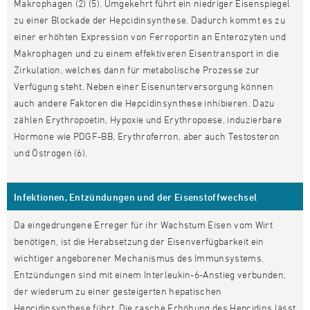
Makrophagen (2) (5). Umgekehrt führt ein niedriger Eisenspiegel
zu einer Blockade der Hepcidinsynthese. Dadurch kommt es zu
einer erhöhten Expression von Ferroportin an Enterozyten und
Makrophagen und zu einem effektiveren Eisentransport in die
Zirkulation, welches dann für metabolische Prozesse zur
Verfügung steht. Neben einer Eisenunterversorgung können
auch andere Faktoren die Hepcidinsynthese inhibieren. Dazu
zählen Erythropoetin, Hypoxie und Erythropoese, induzierbare
Hormone wie PDGF-BB, Erythroferron, aber auch Testosteron
und Östrogen (6).
Infektionen, Entzündungen und der Eisenstoffwechsel
Da eingedrungene Erreger für ihr Wachstum Eisen vom Wirt
benötigen, ist die Herabsetzung der Eisenverfügbarkeit ein
wichtiger angeborener Mechanismus des Immunsystems.
Entzündungen sind mit einem Interleukin-6-Anstieg verbunden,
der wiederum zu einer gesteigerten hepatischen
Hepcidinsynthese führt. Die rasche Erhöhung des Hepcidins lässt