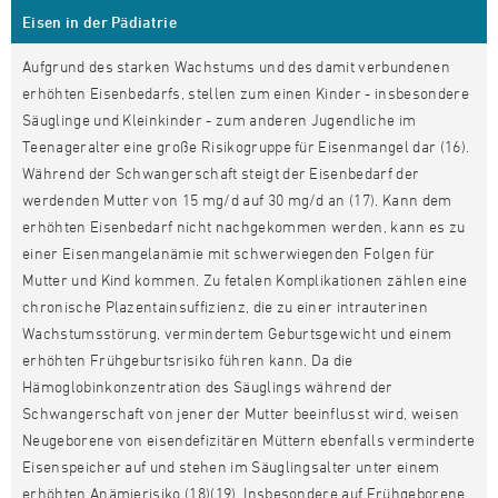
Eisen in der Pädiatrie
Aufgrund des starken Wachstums und des damit verbundenen
erhöhten Eisenbedarfs, stellen zum einen Kinder - insbesondere
Säuglinge und Kleinkinder - zum anderen Jugendliche im
Teenageralter eine große Risikogruppe für Eisenmangel dar (16).
Während der Schwangerschaft steigt der Eisenbedarf der
werdenden Mutter von 15 mg/d auf 30 mg/d an (17). Kann dem
erhöhten Eisenbedarf nicht nachgekommen werden, kann es zu
einer Eisenmangelanämie mit schwerwiegenden Folgen für
Mutter und Kind kommen. Zu fetalen Komplikationen zählen eine
chronische Plazentainsuffizienz, die zu einer intrauterinen
Wachstumsstörung, vermindertem Geburtsgewicht und einem
erhöhten Frühgeburtsrisiko führen kann. Da die
Hämoglobinkonzentration des Säuglings während der
Schwangerschaft von jener der Mutter beeinflusst wird, weisen
Neugeborene von eisendefizitären Müttern ebenfalls verminderte
Eisenspeicher auf und stehen im Säuglingsalter unter einem
erhöhten Anämierisiko (18)(19). Insbesondere auf Frühgeborene,