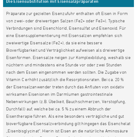
Die Eisensubstitution mit Eisensalzpräparaten
Präparate zur gezielten Eisenzufuhr enthalten oft Eisen in Form
von zwei- oder dreiwertigen Salzen (Fe2+ oder Fe3+). Typische
Verbindungen sind Eisenchlorid, Eisensulfat und Eisenoxid. Für
eine Eisensupplementierung mit Eisensalzen empfehlen sich
zweiwertige Eisensalze (Fe2+), da sie eine bessere
Bioverfügbarkeit und Verträglichkeit aufweisen als dreiwertige
Eisenformen. Eisensalze neigen zur Komplexbildung, weshalb sie
nüchtern und mindestens eine Stunde vor oder zwei Stunden
nach dem Essen eingenommen werden sollten. Die Zugabe von
Vitamin C erhöht zusätzlich die Resorptionsraten. Bei ca. 20 %
der Eisensalzanwender treten durch das Anfluten von oxidativ
wirksamen Eisenionen im Darmlumen gastrointestinale
Nebenwirkungen (z.B. Übelkeit, Bauchschmerzen, Verstopfung,
Durchfall) auf, welche bei ca. 5 % zu einem Abbruch der
Eisentherapie führen. Als eine besonders verträgliche und gut
bioverfügbare Eisensalzverbindung gilt hingegen das Eisenchelat
„Eisenbisglycinat“. Hierin ist Eisen an die natürliche Aminosäure