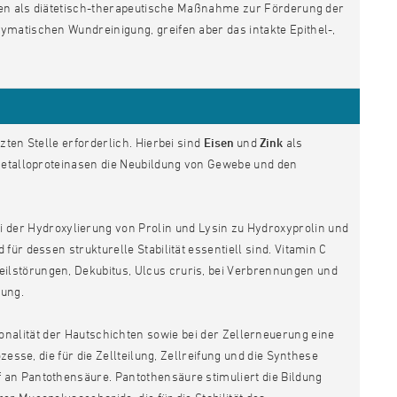
n als diätetisch-therapeutische Maßnahme zur Förderung der
ymatischen Wundreinigung, greifen aber das intakte Epithel-,
ten Stelle erforderlich. Hierbei sind
Eisen
und
Zink
als
xmetalloproteinasen die Neubildung von Gewebe und den
ei der Hydroxylierung von Prolin und Lysin zu Hydroxyprolin und
ür dessen strukturelle Stabilität essentiell sind. Vitamin C
lstörungen, Dekubitus, Ulcus cruris, bei Verbrennungen und
gung.
onalität der Hautschichten sowie bei der Zellerneuerung eine
esse, die für die Zellteilung, Zellreifung und die Synthese
 an Pantothensäure. Pantothensäure stimuliert die Bildung