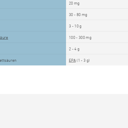
20 mg
30 - 80 mg
3 - 10 g
säure
100 - 300 mg
2 - 4 g
ettsäuren
EPA
(1 - 3 g)