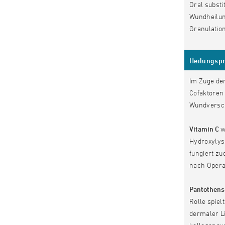
Oral substi
Wundheilung
Granulatio
Heilungspr
Im Zuge der
Cofaktoren 
Wundversc
Vitamin C
w
Hydroxylysi
fungiert z
nach Opera
Pantothens
Rolle spiel
dermaler L