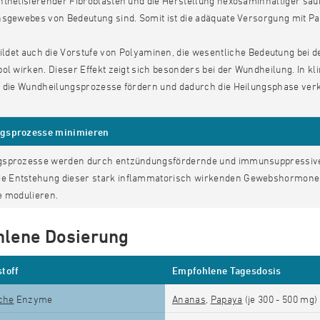
thetisierender Fibroblasten und die Herstellung hexosaminhaltiger saure
nsgewebes von Bedeutung sind. Somit ist die adäquate Versorgung mit Pa
ildet auch die Vorstufe von Polyaminen, die wesentliche Bedeutung bei d
ol wirken. Dieser Effekt zeigt sich besonders bei der Wundheilung. In kl
n die Wundheilungsprozesse fördern und dadurch die Heilungsphase ver
gsprozesse minimieren
sprozesse werden durch entzündungsfördernde und immunsuppressive 
ie Entstehung dieser stark inflammatorisch wirkenden Gewebshormone 
e modulieren.
lene Dosierung
toff
Empfohlene Tagesdosis
sche
Enzyme
Ananas
,
Papaya
(je 300 - 500 mg)