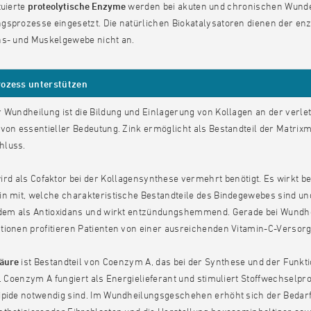
tuierte
proteolytische Enzyme
werden bei akuten und chronischen Wunde
sprozesse eingesetzt. Die natürlichen Biokatalysatoren dienen der enz
ns- und Muskelgewebe nicht an.
ozess unterstützen
 Wundheilung ist die Bildung und Einlagerung von Kollagen an der verletz
von essentieller Bedeutung. Zink ermöglicht als Bestandteil der Matri
hluss.
ird als Cofaktor bei der Kollagensynthese vermehrt benötigt. Es wirkt b
n mit, welche charakteristische Bestandteile des Bindegewebes sind und f
udem als Antioxidans und wirkt entzündungshemmend. Gerade bei Wundhei
tionen profitieren Patienten von einer ausreichenden Vitamin-C-Versor
äure
ist Bestandteil von Coenzym A, das bei der Synthese und der Funkti
t. Coenzym A fungiert als Energielieferant und stimuliert Stoffwechselproz
ipide notwendig sind. Im Wundheilungsgeschehen erhöht sich der Bedarf