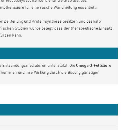
r Mucopolysaccharide, die für die Stabilität des
ntothensäure für eine rasche Wundheilung essentiell.
er Zellteilung und Proteinsynthese besitzen und deshalb
inischen Studien wurde belegt, dass der therapeutische Einsatz
kürzen kann.
Entzündungsmediatoren unterstützt. Die
Omega-3-Fettsäure
hemmen und ihre Wirkung durch die Bildung günstiger