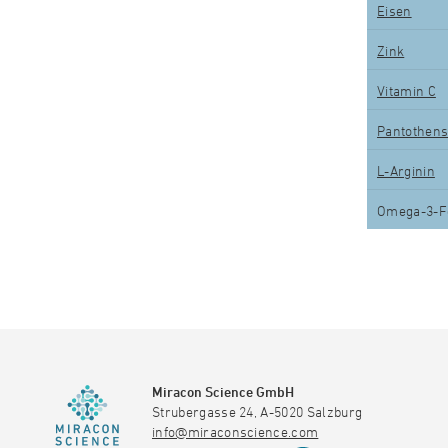
Eisen
Zink
Vitamin C
Pantothen
L-Arginin
Omega-3-F
Miracon Science GmbH
Strubergasse 24, A-5020 Salzburg
info@miraconscience.com