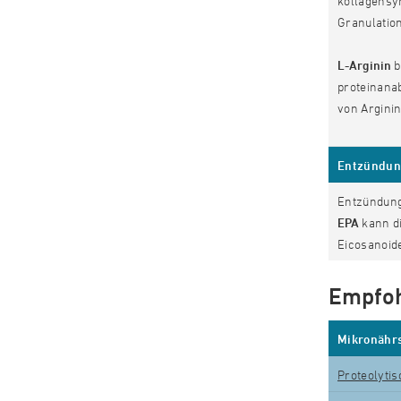
kollagensyn
Granulatio
L-Arginin
b
proteinanab
von Argini
Entzündun
Entzündung
EPA
kann d
Eicosanoid
Empfoh
Mikronährs
Proteolyti