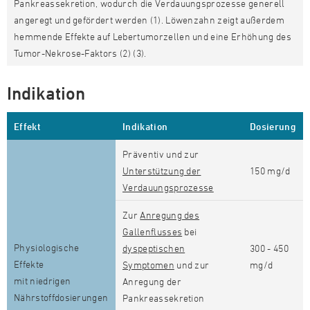
Pankreassekretion, wodurch die Verdauungsprozesse generell
angeregt und gefördert werden (1). Löwenzahn zeigt außerdem
hemmende Effekte auf Lebertumorzellen und eine Erhöhung des
Tumor-Nekrose-Faktors (2) (3).
Indikation
Effekt
Indikation
Dosierung
Präventiv und zur
Unterstützung der
150 mg/d
Verdauungsprozesse
Zur
Anregung des
Gallenflusses
bei
Physiologische
dyspeptischen
300 - 450
Effekte
Symptomen
und zur
mg/d
mit niedrigen
Anregung der
Nährstoffdosierungen
Pankreassekretion