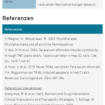
Keine
relevanten Wechselwirkungen bekannt.
Referenzen
Referenzen
1) Wagner, H., Wiesenauer, M. 2003. Phytotherapie.
Phytopharmaka und pflanzliche Homöopathika.
2) Koo, H. N. et al. 2004. Taraxacum officinale induces cytotoxicity
through TNF-alpha and IL-1alpha secretion in Hep G2 cells. Life
Sci. 74(9):1149-57.
3) Yoon, J. et al. 2015. Novel TRAIL sensitizer Taraxacum officinale
F.H. Wigg enhances TRAIL-induced apoptosis in Huh7 cells.
Molecular Carcinogenesis. 55(4):387-396.
Referenzen Interaktionen
Stargrove, M. B. et al. Herb, Nutrient and Drug Interactions:
Clinical Implications and Therapeutic Strategies, 1. Auflage. St.
Louis, Missouri: Elsevier Health Sciences, 2008.