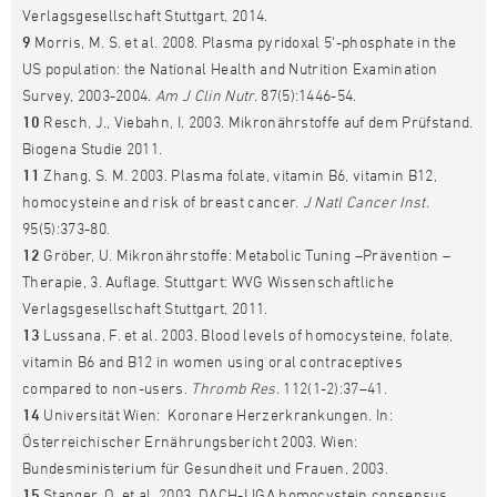
Verlagsgesellschaft Stuttgart, 2014.
9
Morris, M. S. et al. 2008. Plasma pyridoxal 5'-phosphate in the
US population: the National Health and Nutrition Examination
Survey, 2003-2004.
Am J Clin Nutr.
87(5):1446-54.
10
Resch, J., Viebahn, I. 2003. Mikronährstoffe auf dem Prüfstand.
Biogena Studie 2011.
11
Zhang, S. M. 2003. Plasma folate, vitamin B6, vitamin B12,
homocysteine and risk of breast cancer.
J Natl Cancer Inst.
95(5):373-80.
12
Gröber, U. Mikronährstoffe: Metabolic Tuning –Prävention –
Therapie, 3. Auflage. Stuttgart: WVG Wissenschaftliche
Verlagsgesellschaft Stuttgart, 2011.
13
Lussana, F. et al. 2003. Blood levels of homocysteine, folate,
vitamin B6 and B12 in women using oral contraceptives
compared to non-users.
Thromb Res.
112(1-2):37–41.
14
Universität Wien: Koronare Herzerkrankungen. In:
Österreichischer Ernährungsbericht 2003. Wien:
Bundesministerium für Gesundheit und Frauen, 2003.
15
Stanger, O. et al. 2003. DACH-LIGA homocystein consensus