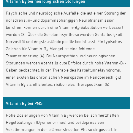
Vitamin B
bei neurologischen Störungen
6
Psychische und neurologische Ausfälle, die auf einer Störung der
noradrenalin- und dopaminabhängigen Neurotransmission
beruhen, können durch eine Vitamin-B
-Substitution verbessert
6
werden (3). Über die Serotoninsynthese werden Schlaflosigkeit,
Nervosität und Angstzustände positiv beeinflusst. Ein typisches
Zeichen für Vitamin-B
-Mangel ist eine fehlende
6
Traumerinnerung (4). Bei Neuropathien und neurologischen
Störungen werden ebenfalls gute Erfolge durch hohe Vitamin-B
-
6
Gaben beobachtet. In der Therapie des Karpaltunnelsyndroms,
einer akuten bis chronischen Neuropathie im Handbereich, gilt
Vitamin B
als effizientes, risikofreies Therapeutikum (5).
6
Vitamin B
bei PMS
6
Hohe Dosierungen von Vitamin B
werden bei schmerzhaften
6
Regelblutungen (Dysmenorrhoe) und bei depressiven
Verstimmungen in der prämenstruellen Phase eingesetzt. In