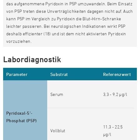
das aufgenommene Pyridoxin in P5P umzuwandeln. Beim Einsatz
von P5P treten diese Unverträglichkeiten dagegen nicht auf. Auch
kann P5P im Vergleich zu Pyridoxin die Blut-Hirn-Schranke
leichter passieren. Bei neurologischen Indikationen wirkt P5P
deshalb effizienter (18) und ist dem nicht aktivierten Pyridoxin
vorzuziehen.
Labordiagnostik
Parameter
Substrat
Referenzwert
B
N
Serum
3,3 - 9,2 µg/l
N
L
u
Pyridoxal-5‘-
d
Phosphat (P5P)
v
11,3 - 22,5
Vollblut
V
µg/l
d