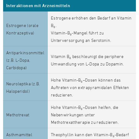
Interaktionen mit Arzneimitteln
Estrogene erhöhen den Bedarf an Vitamin
Estrogene (orale
B
.
6
Kontrazeptiva)
Vitamin-B
-Mangel führt zu
6
Unterversorgung an Serotonin.
Antiparkinsonmittel
Vitamin B
beschleunigt die periphere
6
(z.B. L-Dopa,
Umwandlung von L-Dopa zu Dopamin.
Carbidopa)
Hohe Vitamin-B
–Dosen können das
6
Neuroleptika (z.B.
Auftreten von extrapyramidalen Effekten
Haloperidol)
reduzieren.
Hohe Vitamin-B
–Dosen helfen, die
6
Methotrexat
Nebenwirkungen unter
Methotrexattherapie zu reduzieren.
Asthmamittel
Theophyllin kann den Vitamin-B
-Bedarf
6