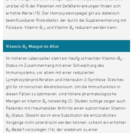
und bei 40 % der Patienten mit Gefäßerkrankungen finden sich
erhöhte Werte (15). Der Homocysteinspiegel gilt als diätetisch
beeinflussbarer Risikofaktor, der durch die Supplementierung mit
Folsäure, Vitamin B
und Vitamin B
reduziert werden kann.
12
6
Vitamin-B
-Mangel im Alter
6
Im höheren Lebensalter steht ein häufig schlechter Vitamin-B
-
6
Status im Zusammenhang mit einer Schwächung des
Immunsystems, vor allem mit einer reduzierten
Lymphozytenproliferation und Interleukin-2-Synthese. Gleiches
gilt für chronischen Alkoholkonsum. Um die Immunfunktion in
diesen Fällen zu optimieren, sind höhere pharmakologische
Mengen an Vitamin B
notwendig (2). Studien zufolge zeigen auch
6
Patienten mit rheumatoider Arthritis einen subnormalen Vitamin-
B
-Status. Obwohl durch eine Substitution die entzündlichen
6
Vorgänge nicht unterdrückt werden können, scheint ein erhöhter
B
-Bedarf vorzuliegen (16), der wiederum zu einer
6