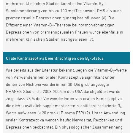
mehreren klinischen Studien konnte eine Vitamin-B
-
6
Supplementierung von bis zu 100 mg/Tag sowohl PMS als auch
prämenstruelle Depressionen günstig beeinflussen (6). Die
Effizienz einer Vitamin-B
-Therapie bei hormonabhängigen
6
Depressionen von prämenopausalen Frauen wurde ebenfalls in
mehreren klinischen Studien nachgewiesen (7).
Orale Kontrazeptiva beeinträchtigen den B
-Status
6
Wie bereits aus der Literatur bekannt, liegen die Vitamin-B
-Werte
6
von Verwenderinnen oraler Kontrazeptiva signifikant unter
denen von Nichtverwenderinnen (8). Die groß angelegte
NHANES-Studie, die 2003-2004 in den USA durchgeführt wurde,
zeigt, dass 75 % der Verwenderinnen von oralen Kontrazeptiva,
die nicht zusätzlich supplementierten, signifikant reduzierte B
-
6
Werte aufwiesen (< 20 nmol/l Plasma P5P) (9). Unter Anwendung
oraler Kontrazeptiva werden häufig Nervosität, Reizbarkeit und
Depressionen beobachtet. Ein physiologischer Zusammenhang