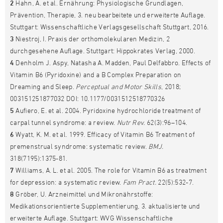
2
Hahn, A. et al. Ernährung: Physiologische Grundlagen,
Prävention, Therapie, 3. neu bearbeitete und erweiterte Auflage.
Stuttgart: Wissenschaftliche Verlagsgesellschaft Stuttgart, 2016.
3
Niestroj, I. Praxis der orthomolekularen Medizin, 2
durchgesehene Auflage. Stuttgart: Hippokrates Verlag, 2000.
4
Denholm J. Aspy, Natasha A. Madden, Paul Delfabbro. Effects of
Vitamin B6 (Pyridoxine) and a B Complex Preparation on
Dreaming and Sleep.
Perceptual and Motor Skills
, 2018;
003151251877032 DOI: 10.1177/0031512518770326
5
Aufiero, E. et al. 2004. Pyridoxine hydrochloride treatment of
carpal tunnel syndrome: a review.
Nutr Rev.
62(3):96–104.
6
Wyatt, K. M. et al. 1999. Efficacy of Vitamin B6 Treatment of
premenstrual syndrome: systematic review.
BMJ.
318(7195):1375-81.
7
Williams, A. L. et al. 2005. The role for Vitamin B6 as treatment
for depression: a systematic review.
Fam Pract.
22(5):532-7.
8
Gröber, U. Arzneimittel und Mikronährstoffe:
Medikationsorientierte Supplementierung, 3. aktualisierte und
erweiterte Auflage. Stuttgart: WVG Wissenschaftliche