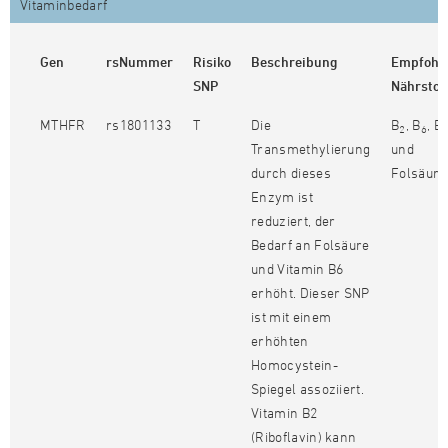
Vitaminbedarf
Gen
rsNummer
Risiko
Beschreibung
Empfohl
SNP
Nährstof
MTHFR
rs1801133
T
Die
B
, B
, B
2
6
Transmethylierung
und
durch dieses
Folsäure
Enzym ist
reduziert, der
Bedarf an Folsäure
und Vitamin B6
erhöht. Dieser SNP
ist mit einem
erhöhten
Homocystein-
Spiegel assoziiert.
Vitamin B2
(Riboflavin) kann