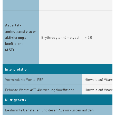
P
E
T
Aspartat-
d
aminotransferase-
E
aktivierungs-
Erythrozytenhämolysat
> 2,0
Z
koeffizient
D
(AST)
A
e
Interpretation
Verminderte Werte: P5P
Hinweis auf Vitami
Erhöhte Werte: AST-Aktivierungskoeffizient
Hinweis auf Vitami
Nutrigenetik
Bestimmte Genstellen und deren Auswirkungen auf den