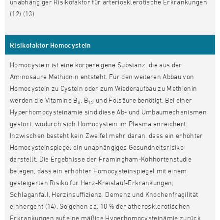
unabhängiger Risikofaktor für arteriosklerotische Erkrankungen
(12) (13).
Risikofaktor Homocystein
Homocystein ist eine körpereigene Substanz, die aus der
Aminosäure Methionin entsteht. Für den weiteren Abbau von
Homocystein zu Cystein oder zum Wiederaufbau zu Methionin
werden die Vitamine B
, B
und Folsäure benötigt. Bei einer
6
12
Hyperhomocysteinämie sind diese Ab- und Umbaumechanismen
gestört, wodurch sich Homocystein im Plasma anreichert.
Inzwischen besteht kein Zweifel mehr daran, dass ein erhöhter
Homocysteinspiegel ein unabhängiges Gesundheitsrisiko
darstellt. Die Ergebnisse der Framingham-Kohhortenstudie
belegen, dass ein erhöhter Homocysteinspiegel mit einem
gesteigerten Risiko für Herz-Kreislauf-Erkrankungen,
Schlaganfall, Herzinsuffizienz, Demenz und Knochenfragilität
einhergeht (14). So gehen ca. 10 % der atherosklerotischen
Erkrankungen auf eine mäßige Hyperhomocysteinämie zurück,