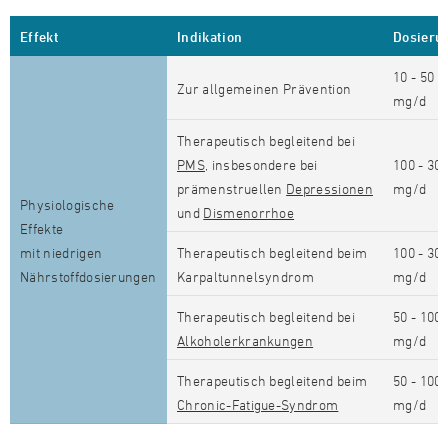
Effekt
Indikation
Dosieru
10 - 50
Zur allgemeinen Prävention
mg/d
Therapeutisch begleitend bei
PMS
, insbesondere bei
100 - 30
prämenstruellen
Depressionen
mg/d
Physiologische
und
Dismenorrhoe
Effekte
mit niedrigen
Therapeutisch begleitend beim
100 - 30
Nährstoffdosierungen
Karpaltunnelsyndrom
mg/d
Therapeutisch begleitend bei
50 - 100
Alkoholerkrankungen
mg/d
Therapeutisch begleitend beim
50 - 100
Chronic-Fatigue-Syndrom
mg/d