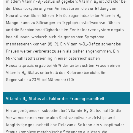
mit dem Vitamin-B
-Status ist gegeben: Vitamin B
ist Cofaktor bei
6
6
der Decarboxylierung von Aminosäuren, die zur Bildung von
Neurotransmittern führen. Ein östrogeninduzierter Vitamin-B
-
6
Mangel kann zu Störungen im Tryptophanstoffwechsel führen
und die Serotoninverfügbarkeit im Zentralnervensystem negativ
beeinflussen, wodurch sich die genannten Symptome
manifestieren können (8) (9). Ein Vitamin-B
-Defizit scheint bei
6
Frauen weiter verbreitet zu sein als bisher angenommen. Ein
Mikronährstoffscreening in einer österreichischen
Hausarztpraxis ergab bei 45 % der untersuchten Frauen einen
Vitamin-B
-Status unterhalb des Referenzbereichs (im
6
Gegensatz zu 23 % bei Männern) (10).
Vitamin-B
-Status als Faktor der Frauengesundheit
6
Ein ungenügender (suboptimaler) Vitamin-B
-Status hat für die
6
Verwenderinnen von oralen Kontrazeptiva kurzfristige und
langfristige gesundheitliche Relevanz. So kann ein suboptimaler
Status komplexe metabolische Störungen auslösen, die