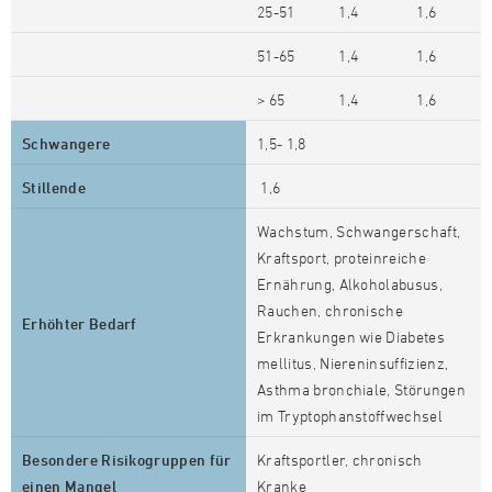
25-51
1,4
1,6
51-65
1,4
1,6
> 65
1,4
1,6
Schwangere
1,5- 1,8
Stillende
1,6
Wachstum, Schwangerschaft,
Kraftsport, proteinreiche
Ernährung, Alkoholabusus,
Rauchen, chronische
Erhöhter Bedarf
Erkrankungen wie Diabetes
mellitus, Niereninsuffizienz,
Asthma bronchiale, Störungen
im Tryptophanstoffwechsel
Besondere Risikogruppen für
Kraftsportler, chronisch
einen Mangel
Kranke