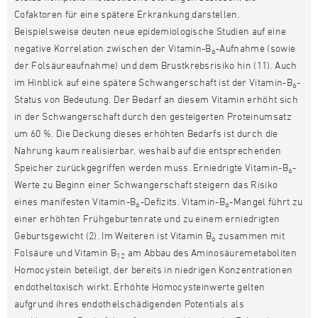
Cofaktoren für eine spätere Erkrankung darstellen.
Beispielsweise deuten neue epidemiologische Studien auf eine
negative Korrelation zwischen der Vitamin-B
-Aufnahme (sowie
6
der Folsäureaufnahme) und dem Brustkrebsrisiko hin (11). Auch
im Hinblick auf eine spätere Schwangerschaft ist der Vitamin-B
-
6
Status von Bedeutung. Der Bedarf an diesem Vitamin erhöht sich
in der Schwangerschaft durch den gesteigerten Proteinumsatz
um 60 %. Die Deckung dieses erhöhten Bedarfs ist durch die
Nahrung kaum realisierbar, weshalb auf die entsprechenden
Speicher zurückgegriffen werden muss. Erniedrigte Vitamin-B
-
6
Werte zu Beginn einer Schwangerschaft steigern das Risiko
eines manifesten Vitamin-B
-Defizits. Vitamin-B
-Mangel führt zu
6
6
einer erhöhten Frühgeburtenrate und zu einem erniedrigten
Geburtsgewicht (2).
Im Weiteren ist Vitamin B
zusammen mit
6
Folsäure und Vitamin B
am Abbau des Aminosäuremetaboliten
12
Homocystein beteiligt, der bereits in niedrigen Konzentrationen
endotheltoxisch wirkt. Erhöhte Homocysteinwerte gelten
aufgrund ihres endothelschädigenden Potentials als