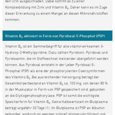
den Urin ausgeschieden. Dabei kommt es zu einer
Komplexbildung mit Zink und Vitamin B
. Daher kann es im Zuge
6
dieser Erkrankung zu einem Mangel an diesen Mikronährstoffen
kommen.
Vitamin B
aktiviert in Form von Pyridoxal-5-Phosphat (P5P)
6
Vitamin B
ist ein Sammelbegriff für alle vitaminwirksamen 3-
6
Hydroxy-2-Methylpyridine. Dazu zählen Pyridoxin, Pyridoxal und
Pyridoxamin, die im Stoffwechsel ineinander übergeführt werden
können. Aus Pyridoxal entsteht in der Leber Pyridoxal-5-
Phosphat (P5P) als eine der phosphorylierten Coenzymformen
des Vitamins B
. Bei ausreichender Versorgung beträgt der
6
Gesamtkörperbestand an Vitamin B
ca. 100 mg, von denen 80 %
6
in der Muskulatur in Form von P5P gespeichert sind, gebunden
an die Glykogenphosphorylase. P5P ist somit die wichtigste
Speicherform für Vitamin B
. Seine Halbwertszeit im Blutplasma
6
beträgt ungefähr 30 Tage (1). Im Blutplasma ist P5P an Albumin
gebunden, wodurch es weniger schnell glomerulär filtriert und