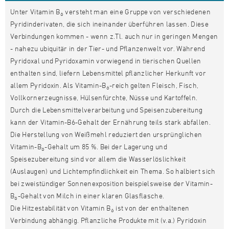
Unter Vitamin B
versteht man eine Gruppe von verschiedenen
6
Pyridinderivaten, die sich ineinander überführen lassen. Diese
Verbindungen kommen - wenn z.Tl. auch nur in geringen Mengen
- nahezu ubiquitär in der Tier- und Pflanzenwelt vor. Während
Pyridoxal und Pyridoxamin vorwiegend in tierischen Quellen
enthalten sind, liefern Lebensmittel pflanzlicher Herkunft vor
allem Pyridoxin. Als Vitamin-B
-reich gelten Fleisch, Fisch,
6
Vollkornerzeugnisse, Hülsenfürchte, Nüsse und Kartoffeln.
Durch die Lebensmittelverarbeitung und Speisenzubereitung
kann der Vitamin-B6-Gehalt der Ernährung teils stark abfallen.
Die Herstellung von Weißmehl reduziert den ursprünglichen
Vitamin-B
-Gehalt um 85 %. Bei der Lagerung und
6
Speisezubereitung sind vor allem die Wasserlöslichkeit
(Auslaugen) und Lichtempfindlichkeit ein Thema. So halbiert sich
bei zweistündiger Sonnenexposition beispielsweise der Vitamin-
B
-Gehalt von Milch in einer klaren Glasflasche.
6
Die Hitzestabilität von Vitamin B
ist von der enthaltenen
6
Verbindung abhängig. Pflanzliche Produkte mit (v.a.) Pyridoxin