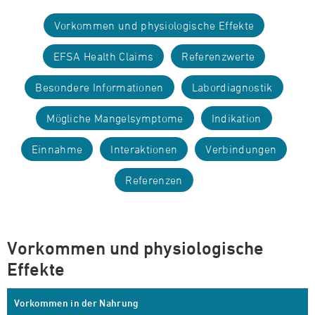
Vorkommen und physiologische Effekte
EFSA Health Claims
Referenzwerte
Besondere Informationen
Labordiagnostik
Mögliche Mangelsymptome
Indikation
Einnahme
Interaktionen
Verbindungen
Referenzen
Vorkommen und physiologische
Effekte
Vorkommen in der Nahrung