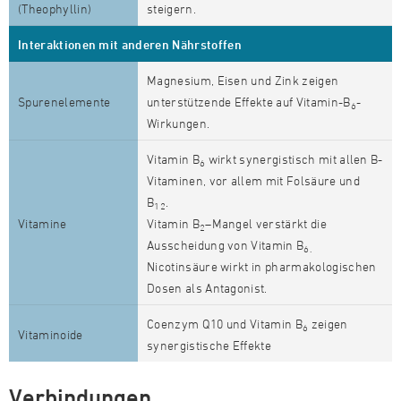
(Theophyllin)
steigern.
Interaktionen mit anderen Nährstoffen
Magnesium, Eisen und Zink zeigen
Spurenelemente
unterstützende Effekte auf Vitamin-B
-
6
Wirkungen.
Vitamin B
wirkt synergistisch mit allen B-
6
Vitaminen, vor allem mit Folsäure und
B
.
12
Vitamine
Vitamin B
–Mangel verstärkt die
2
Ausscheidung von Vitamin B
6.
Nicotinsäure wirkt in pharmakologischen
Dosen als Antagonist.
Coenzym Q10 und Vitamin B
zeigen
6
Vitaminoide
synergistische Effekte
Verbindungen