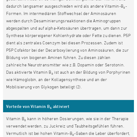
dadurch langsamer ausgeschieden wird als andere Vitamin-B
-
6
Formen. Im intermediären Stoffwechsel der Aminosäuren
werden durch Desaminierungsreaktionen die Aminogruppen
abgespalten und auf alpha-Ketosäuren übertragen, um dann zur
Synthese körpereigener Kohlenhydrate oder Fette zu dienen. P5P
dient als zentrales Coenzym bei diesen Prozessen. Zudem ist
P5P Cofaktor bei der Decarboxylierung von Aminosäuren, die zur
Bildung von biogenen Aminen führen. Zu diesen zählen
zahlreiche Neurotransmitter wie z.B. Dopamin oder Serotonin.
Das aktivierte Vitamin B
ist auch an der Bildung von Porphyrinen
6
wie Hämoglobin, an der Kollagensynthese und an der
Mobilisierung von Glykogen beteiligt (2).
Vorteile von Vitamin B
aktiviert
6
Vitamin B
kann in höheren Dosierungen, wie sie in der Therapie
6
verwendet werden, zu Juckreiz und Taubheitsgefühlen führen.
Vermutlich ist bei hohen Vitamin-B
-Gaben die Leber überfordert,
6