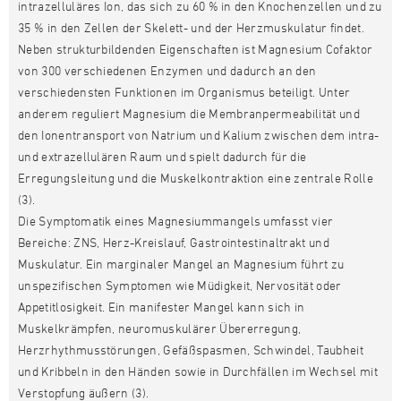
intrazelluläres Ion, das sich zu 60 % in den Knochenzellen und zu
35 % in den Zellen der Skelett- und der Herzmuskulatur findet.
Neben strukturbildenden Eigenschaften ist Magnesium Cofaktor
von 300 verschiedenen Enzymen und dadurch an den
verschiedensten Funktionen im Organismus beteiligt. Unter
anderem reguliert Magnesium die Membranpermeabilität und
den Ionentransport von Natrium und Kalium zwischen dem intra-
und extrazellulären Raum und spielt dadurch für die
Erregungsleitung und die Muskelkontraktion eine zentrale Rolle
(3).
Die Symptomatik eines Magnesiummangels umfasst vier
Bereiche: ZNS, Herz-Kreislauf, Gastrointestinaltrakt und
Muskulatur. Ein marginaler Mangel an Magnesium führt zu
unspezifischen Symptomen wie Müdigkeit, Nervosität oder
Appetitlosigkeit. Ein manifester Mangel kann sich in
Muskelkrämpfen, neuromuskulärer Übererregung,
Herzrhythmusstörungen, Gefäßspasmen, Schwindel, Taubheit
und Kribbeln in den Händen sowie in Durchfällen im Wechsel mit
Verstopfung äußern (3).