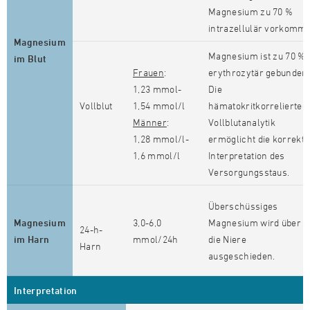
Magnesium zu 70 %
intrazellulär vorkommt
Magnesium
Magnesium ist zu 70 %
im Blut
Frauen
:
erythrozytär gebunden
1,23 mmol-
Die
Vollblut
1,54 mmol/l
hämatokritkorrelierte
Männer
:
Vollblutanalytik
1,28 mmol/l-
ermöglicht die korrekte
1,6 mmol/l
Interpretation des
Versorgungsstaus.
Überschüssiges
Magnesium
3,0-6,0
Magnesium wird über
24-h-
im Harn
mmol/24h
die Niere
Harn
ausgeschieden.
Interpretation