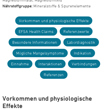
Magnesiummalat, Magnesiumoxid
Nährstoffgruppe:
Mineralstoffe & Spurenelemente
Vorkommen und physiologische Effekte
EFSA Health Claims
Referenzwerte
Besondere Informationen
Labordiagnostik
Mögliche Mangelsymptome
Indikation
Einnahme
Interaktionen
Verbindungen
Referenzen
Vorkommen und physiologische
Effekte