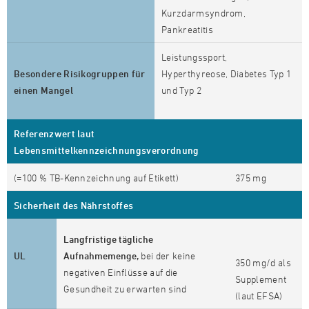
Kurzdarmsyndrom,
Pankreatitis
Leistungssport,
Besondere Risikogruppen für
Hyperthyreose, Diabetes Typ 1
einen Mangel
und Typ 2
Referenzwert laut
Lebensmittelkennzeichnungsverordnung
(=100 % TB-Kennzeichnung auf Etikett)
375 mg
Sicherheit des Nährstoffes
Langfristige tägliche
UL
Aufnahmemenge,
bei der keine
350 mg/d als
negativen Einflüsse auf die
Supplement
Gesundheit zu erwarten sind
(laut EFSA)