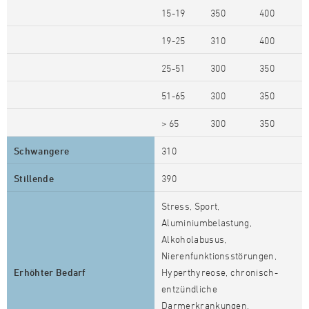
15-19
350
400
19-25
310
400
25-51
300
350
51-65
300
350
> 65
300
350
Schwangere
310
Stillende
390
Stress, Sport,
Aluminiumbelastung,
Alkoholabusus,
Nierenfunktionsstörungen,
Erhöhter Bedarf
Hyperthyreose, chronisch-
entzündliche
Darmerkrankungen,