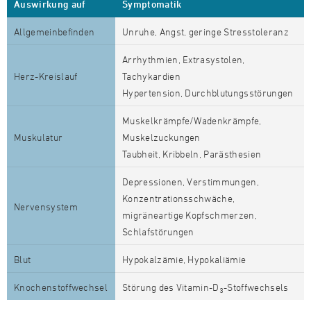
Auswirkung auf
Symptomatik
Allgemeinbefinden
Unruhe, Angst, geringe Stresstoleranz
Arrhythmien, Extrasystolen,
Herz-Kreislauf
Tachykardien
Hypertension, Durchblutungsstörungen
Muskelkrämpfe/Wadenkrämpfe,
Muskulatur
Muskelzuckungen
Taubheit, Kribbeln, Parästhesien
Depressionen, Verstimmungen,
Konzentrationsschwäche,
Nervensystem
migräneartige Kopfschmerzen,
Schlafstörungen
Blut
Hypokalzämie, Hypokaliämie
Knochenstoffwechsel
Störung des Vitamin-D
-Stoffwechsels
3