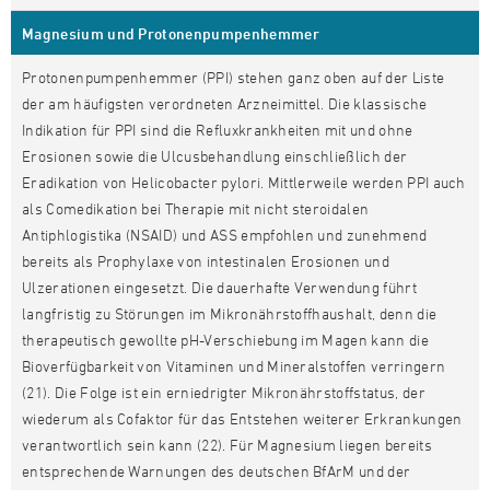
Magnesium und Protonenpumpenhemmer
Protonenpumpenhemmer (PPI) stehen ganz oben auf der Liste
der am häufigsten verordneten Arzneimittel. Die klassische
Indikation für PPI sind die Refluxkrankheiten mit und ohne
Erosionen sowie die Ulcusbehandlung einschließlich der
Eradikation von Helicobacter pylori. Mittlerweile werden PPI auch
als Comedikation bei Therapie mit nicht steroidalen
Antiphlogistika (NSAID) und ASS empfohlen und zunehmend
bereits als Prophylaxe von intestinalen Erosionen und
Ulzerationen eingesetzt. Die dauerhafte Verwendung führt
langfristig zu Störungen im Mikronährstoffhaushalt, denn die
therapeutisch gewollte pH-Verschiebung im Magen kann die
Bioverfügbarkeit von Vitaminen und Mineralstoffen verringern
(21). Die Folge ist ein erniedrigter Mikronährstoffstatus, der
wiederum als Cofaktor für das Entstehen weiterer Erkrankungen
verantwortlich sein kann (22). Für Magnesium liegen bereits
entsprechende Warnungen des deutschen BfArM und der