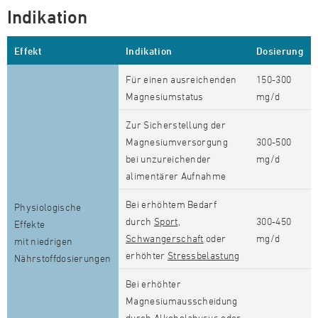
Indikation
Effekt
Indikation
Dosierung
Für einen ausreichenden
150-300
Magnesiumstatus
mg/d
Zur Sicherstellung der
Magnesiumversorgung
300-500
bei unzureichender
mg/d
alimentärer Aufnahme
Bei erhöhtem Bedarf
Physiologische
durch
Sport
,
300-450
Effekte
Schwangerschaft
oder
mg/d
mit niedrigen
erhöhter
Stressbelastung
Nährstoffdosierungen
Bei erhöhter
Magnesiumausscheidung
durch
Alkoholabusus
oder