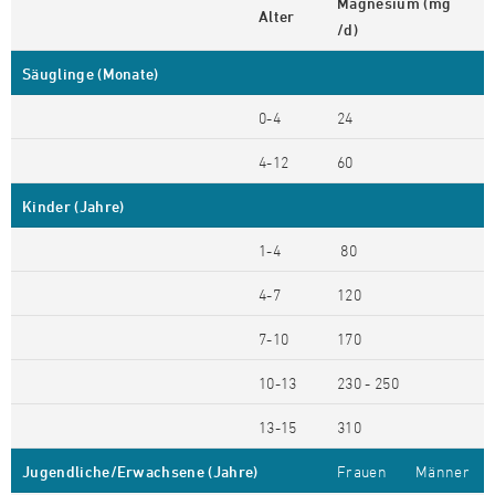
Magnesium (mg
Alter
/d)
Säuglinge (Monate)
0-4
24
4-12
60
Kinder (Jahre)
1-4
80
4-7
120
7-10
170
10-13
230 - 250
13-15
310
Jugendliche/Erwachsene (Jahre)
Frauen
Männer