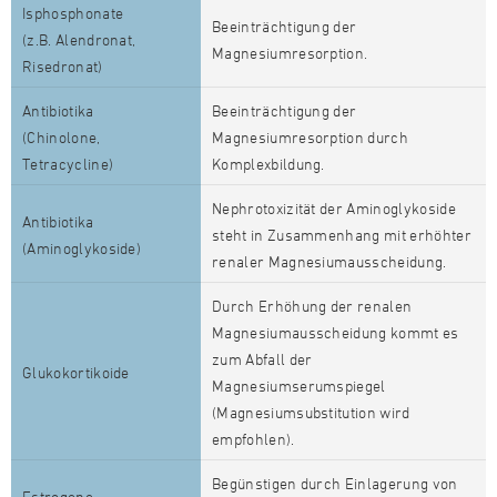
Isphosphonate
Beeinträchtigung der
(z.B. Alendronat,
Magnesiumresorption.
Risedronat)
Antibiotika
Beeinträchtigung der
(Chinolone,
Magnesiumresorption durch
Tetracycline)
Komplexbildung.
Nephrotoxizität der Aminoglykoside
Antibiotika
steht in Zusammenhang mit erhöhter
(Aminoglykoside)
renaler Magnesiumausscheidung.
Durch Erhöhung der renalen
Magnesiumausscheidung kommt es
zum Abfall der
Glukokortikoide
Magnesiumserumspiegel
(Magnesiumsubstitution wird
empfohlen).
Begünstigen durch Einlagerung von
Estrogene