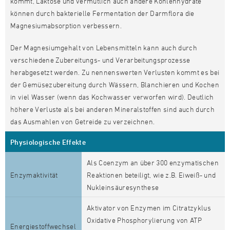
kommt, Laktose und vermutlich auch andere Kohlenhydrate
können durch bakterielle Fermentation der Darmflora die
Magnesiumabsorption verbessern.
Der Magnesiumgehalt von Lebensmitteln kann auch durch
verschiedene Zubereitungs- und Verarbeitungsprozesse
herabgesetzt werden. Zu nennenswerten Verlusten kommt es bei
der Gemüsezubereitung durch Wässern, Blanchieren und Kochen
in viel Wasser (wenn das Kochwasser verworfen wird). Deutlich
höhere Verluste als bei anderen Mineralstoffen sind auch durch
das Ausmahlen von Getreide zu verzeichnen.
Physiologische Effekte
Als Coenzym an über 300 enzymatischen
Enzymaktivität
Reaktionen beteiligt, wie z.B. Eiweiß- und
Nukleinsäuresynthese
Aktivator von Enzymen im Citratzyklus
Oxidative Phosphorylierung von ATP
Energiestoffwechsel