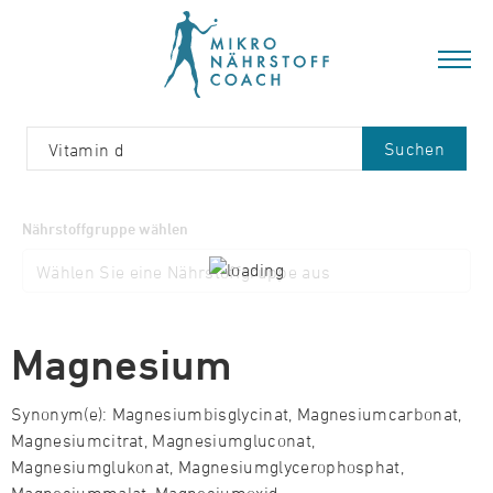
Suchen
Nährstoffgruppe wählen
Magnesium
Synonym(e): Magnesiumbisglycinat, Magnesiumcarbonat,
Magnesiumcitrat, Magnesiumgluconat,
Magnesiumglukonat, Magnesiumglycerophosphat,