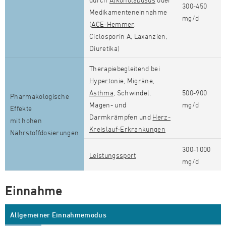
300-450
Medikamenteneinnahme
mg/d
(
ACE-Hemmer
,
Ciclosporin A, Laxanzien,
Diuretika)
Therapiebegleitend bei
Hypertonie
,
Migräne
,
Asthma
, Schwindel,
500-900
Pharmakologische
Magen- und
mg/d
Effekte
Darmkrämpfen und
Herz-
mit hohen
Kreislauf-Erkrankungen
Nährstoffdosierungen
300-1000
Leistungssport
mg/d
Einnahme
Allgemeiner Einnahmemodus